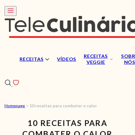
RECEITAS
SOBR
RECEITAS
VÍDEOS
VEGGIE
NÓ
Homepage
>
10 receitas para combater o calor
RECEITAS
10 RECEITAS PARA
VÍDEOS
COMBATER O CALOR