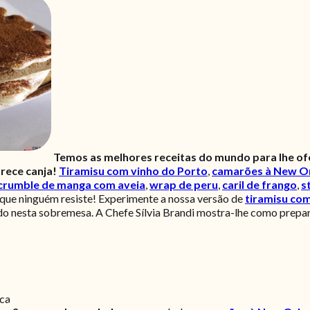
Temos as melhores receitas do mundo para lhe of
rece canja!
Tiramisu com vinho do Porto
,
camarões à New O
crumble de manga com aveia
,
wrap de peru
,
caril de frango
,
s
que ninguém resiste! Experimente a nossa versão de
tiramisu com
sado nesta sobremesa. A Chefe Sílvia Brandi mostra-lhe como prepa