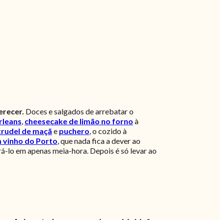
erecer.
Doces e salgados de arrebatar o
rleans
,
cheesecake de limão no forno
à
trudel de maçã
e
puchero
, o cozido à
 vinho do Porto
, que nada fica a dever ao
rá-lo em apenas meia-hora. Depois é só levar ao