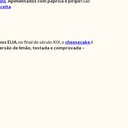
ans
.
Apimentados com paprica e piripíri
são
eceita
 nos EUA
, no final do século XIX, o
cheesecake
é
ersão de limão, testada e comprovada –