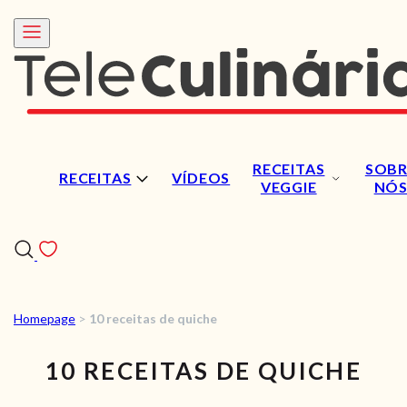
RECEITAS
SOBR
RECEITAS
VÍDEOS
VEGGIE
NÓ
Homepage
>
10 receitas de quiche
RECEITAS
10 RECEITAS DE QUICHE
VÍDEOS