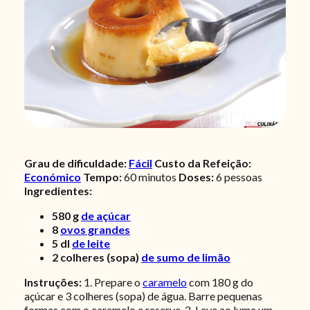
Grau de dificuldade:
Fácil
Custo da Refeição:
Económico
Tempo:
60 minutos
Doses:
6 pessoas
Ingredientes:
580
g
de açúcar
8
ovos grandes
5
dl
de leite
2
colheres (sopa)
de sumo de limão
Instruções:
1. Prepare o
caramelo
com 180 g do
açúcar e 3 colheres (sopa) de água. Barre pequenas
formas com o caramelo e reserve. 2. Leve ao lume um