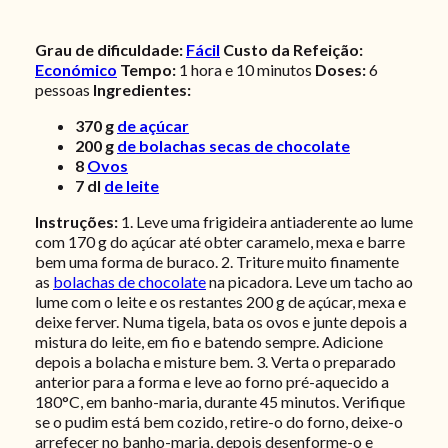
Grau de dificuldade:
Fácil
Custo da Refeição:
Económico
Tempo:
1 hora e 10 minutos
Doses:
6
pessoas
Ingredientes:
370
g
de açúcar
200
g
de bolachas secas de chocolate
8
Ovos
7
dl
de leite
Instruções:
1. Leve uma frigideira antiaderente ao lume
com 170 g do açúcar até obter caramelo, mexa e barre
bem uma forma de buraco. 2. Triture muito finamente
as
bolachas de chocolate
na picadora. Leve um tacho ao
lume com o leite e os restantes 200 g de açúcar, mexa e
deixe ferver. Numa tigela, bata os ovos e junte depois a
mistura do leite, em fio e batendo sempre. Adicione
depois a bolacha e misture bem.
3. Verta o preparado
anterior para a forma e leve ao forno pré-aquecido a
180°C, em banho-maria, durante 45 minutos. Verifique
se o pudim está bem cozido, retire-o do forno, deixe-o
arrefecer no banho-maria, depois desenforme-o e