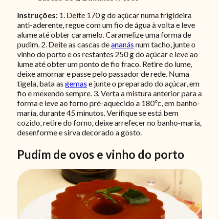
Instruções:
1. Deite 170 g do açúcar numa frigideira
anti-aderente, regue com um fio de água à volta e leve
alume até obter caramelo. Caramelize uma forma de
pudim. 2. Deite as cascas de
ananás
num tacho, junte o
vinho do porto e os restantes 250 g do açúcar e leve ao
lume até obter um ponto de fio fraco. Retire do lume,
deixe amornar e passe pelo passador de rede. Numa
tigela, bata as
gemas
e junte o preparado do açúcar, em
fio e mexendo sempre.
3. Verta a mistura anterior para a
forma e leve ao forno pré-aquecido a 180ºc, em banho-
maria, durante 45 minutos. Verifique se está bem
cozido, retire do forno, deixe arrefecer no banho-maria,
desenforme e sirva decorado a gosto.
Pudim de ovos e vinho do porto