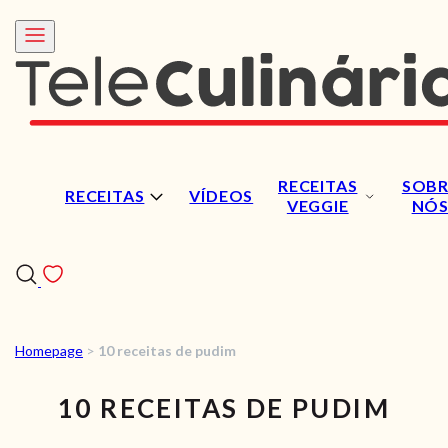
RECEITAS
SOBR
RECEITAS
VÍDEOS
VEGGIE
NÓ
Homepage
>
10 receitas de pudim
RECEITAS
10 RECEITAS DE PUDIM
VÍDEOS