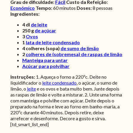
Grau de dificuldade:
Fácil
Custo da Refeição:
Económico
Tempo:
60
minutos
Doses:
8 pessoas
Ingredientes:
4
dl
de leite
250
g
de açúcar
3
Ovos
1
lata de leite condensado
4
colheres (sopa)
de sumo de limão
2
colheres de (sobremesa) de raspas de limão
Manteiga para untar
Açúcar para polvilhar
Instruções:
1. Aqueça o forno a 220ºc. Deite no
liquidificador o
leite condensado
, o açúcar, o sumo de
limão, o
leite
e os ovos e bata muito bem. Junte depois
as raspas de limão e volte a misturar. 2. Unte uma forma
com manteiga e polvilhe com açúcar. Deite depois o
preparado na forma e leve ao forno em banho-maria, a
220ºc durante 40 minutos. Depois retire, deixe
arrefecer e desenforme. Decore a gosto e sirva.
[td_smart_list_end]