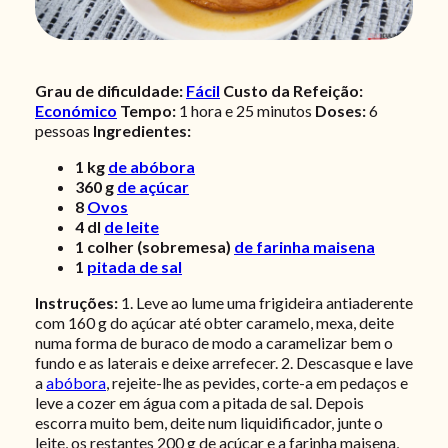
Grau de dificuldade:
Fácil
Custo da Refeição:
Económico
Tempo:
1 hora e 25 minutos
Doses:
6
pessoas
Ingredientes:
1
kg
de abóbora
360
g
de açúcar
8
Ovos
4
dl
de leite
1
colher (sobremesa)
de farinha maisena
1
pitada de sal
Instruções:
1. Leve ao lume uma frigideira antiaderente
com 160 g do açúcar até obter caramelo, mexa, deite
numa forma de buraco de modo a caramelizar bem o
fundo e as laterais e deixe arrefecer. 2. Descasque e lave
a
abóbora
, rejeite-lhe as pevides, corte-a em pedaços e
leve a cozer em água com a pitada de sal. Depois
escorra muito bem, deite num liquidificador, junte o
leite, os restantes 200 g de açúcar e a farinha maisena,