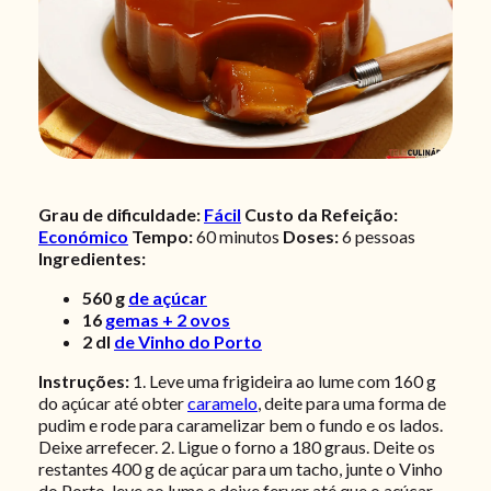
Grau de dificuldade:
Fácil
Custo da Refeição:
Económico
Tempo:
60 minutos
Doses:
6 pessoas
Ingredientes:
560
g
de açúcar
16
gemas + 2 ovos
2
dl
de Vinho do Porto
Instruções:
1. Leve uma frigideira ao lume com 160 g
do açúcar até obter
caramelo
, deite para uma forma de
pudim e rode para caramelizar bem o fundo e os lados.
Deixe arrefecer. 2. Ligue o forno a 180 graus. Deite os
restantes 400 g de açúcar para um tacho, junte o Vinho
do Porto, leve ao lume e deixe ferver até que o açúcar