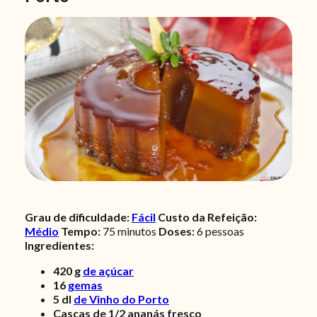
Grau de dificuldade:
Fácil
Custo da Refeição:
Médio
Tempo:
75 minutos
Doses:
6 pessoas
Ingredientes:
420
g
de açúcar
16
gemas
5
dl
de Vinho do Porto
Cascas de 1/2 ananás fresco