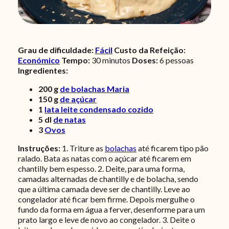
Grau de dificuldade:
Fácil
Custo da Refeição:
Económico
Tempo:
30 minutos
Doses:
6 pessoas
Ingredientes:
200
g
de bolachas Maria
150
g
de açúcar
1
lata leite condensado cozido
5
dl
de natas
3
Ovos
Instruções:
1. Triture as
bolachas
até ficarem tipo pão
ralado. Bata as natas com o açúcar até ficarem em
chantilly bem espesso. 2. Deite, para uma forma,
camadas alternadas de chantilly e de bolacha, sendo
que a última camada deve ser de chantilly. Leve ao
congelador até ficar bem firme. Depois mergulhe o
fundo da forma em água a ferver, desenforme para um
prato largo e leve de novo ao congelador.
3. Deite o