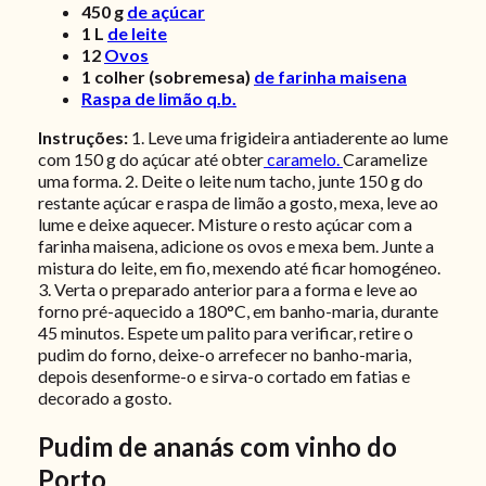
450
g
de açúcar
1
L
de leite
12
Ovos
1
colher (sobremesa)
de farinha maisena
Raspa de limão q.b.
Instruções:
1. Leve uma frigideira antiaderente ao lume
com 150 g do açúcar até obter
caramelo.
Caramelize
uma forma. 2. Deite o leite num tacho, junte 150 g do
restante açúcar e raspa de limão a gosto, mexa, leve ao
lume e deixe aquecer. Misture o resto açúcar com a
farinha maisena, adicione os ovos e mexa bem. Junte a
mistura do leite, em fio, mexendo até ficar homogéneo.
3. Verta o preparado anterior para a forma e leve ao
forno pré-aquecido a 180°C, em banho-maria, durante
45 minutos. Espete um palito para verificar, retire o
pudim do forno, deixe-o arrefecer no banho-maria,
depois desenforme-o e sirva-o cortado em fatias e
decorado a gosto.
Pudim de ananás com vinho do
Porto