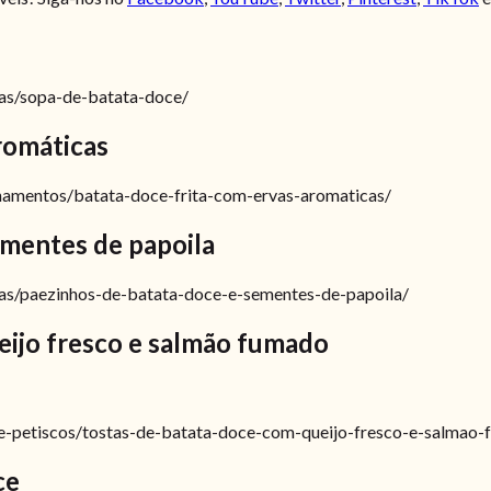
cas/sopa-de-batata-doce/
romáticas
nhamentos/batata-doce-frita-com-ervas-aromaticas/
ementes de papoila
icas/paezinhos-de-batata-doce-e-sementes-de-papoila/
eijo fresco e salmão fumado
as-e-petiscos/tostas-de-batata-doce-com-queijo-fresco-e-salmao
ce