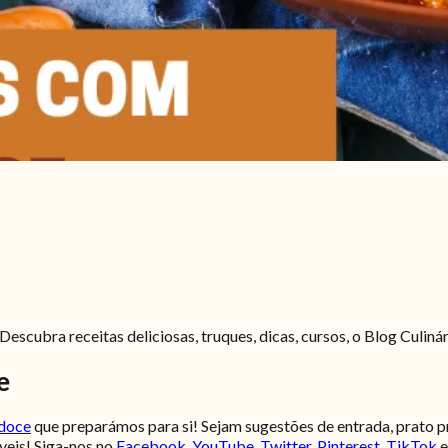
escubra receitas deliciosas, truques, dicas, cursos, o Blog Culiná
e
doce
que preparámos para si! Sejam sugestões de entrada, prato pr
íveis! Siga-nos no
Facebook
,
YouTube
,
T
witter
,
Pinterest
,
TikTok
e