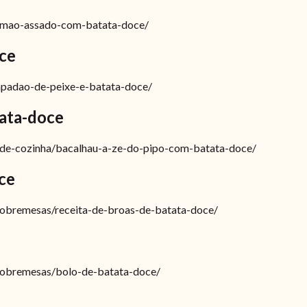
salmao-assado-com-batata-doce/
ce
empadao-de-peixe-e-batata-doce/
tata-doce
os-de-cozinha/bacalhau-a-ze-do-pipo-com-batata-doce/
ce
-sobremesas/receita-de-broas-de-batata-doce/
e-sobremesas/bolo-de-batata-doce/