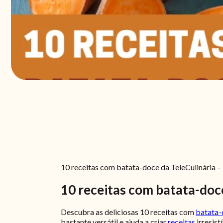
10 receitas com batata-doce da TeleCulinária – D
10 receitas com batata-doc
Descubra as deliciosas 10 receitas com
batata-
bastante versátil e ajuda a criar
receitas
irresist