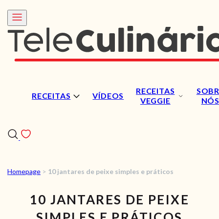
RECEITAS
SOBR
RECEITAS
VÍDEOS
VEGGIE
NÓ
Homepage
>
10 jantares de peixe simples e práticos
RECEITAS
10 JANTARES DE PEIXE
VÍDEOS
SIMPLES E PRÁTICOS