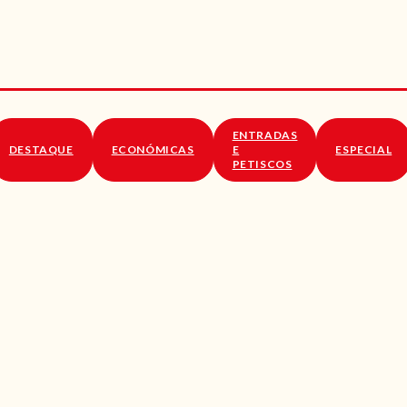
RECEITAS
VÍDEOS
RECEITAS VEGGIE
ENTRADAS
SOBRE NÓS
DESTAQUE
ECONÓMICAS
E
ESPECIAL
PETISCOS
LOJA ONLINE
BLOG