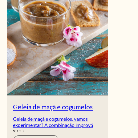
Geleia de maçã e cogumelos
Geleia de maçã e cogumelos, vamos
experimentar? A combinação imprová
min
50
min