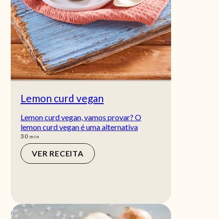
Lemon curd vegan
Lemon curd vegan, vamos provar? O
lemon curd vegan é uma alternativa
min
30
min
VER RECEITA