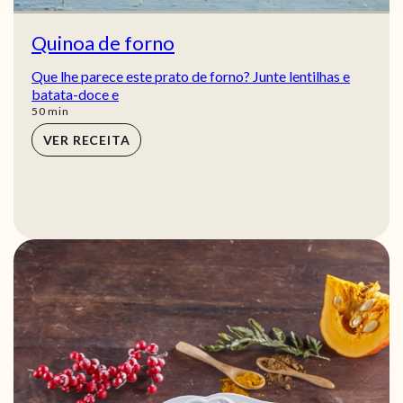
Quinoa de forno
Que lhe parece este prato de forno? Junte lentilhas e
batata-doce e
min
50
min
VER RECEITA