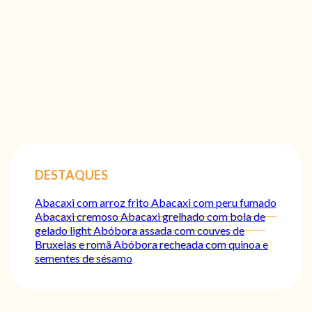
DESTAQUES
Abacaxi com arroz frito
Abacaxi com peru fumado
Abacaxi cremoso
Abacaxi grelhado com bola de
gelado light
Abóbora assada com couves de
Bruxelas e romã
Abóbora recheada com quinoa e
sementes de sésamo