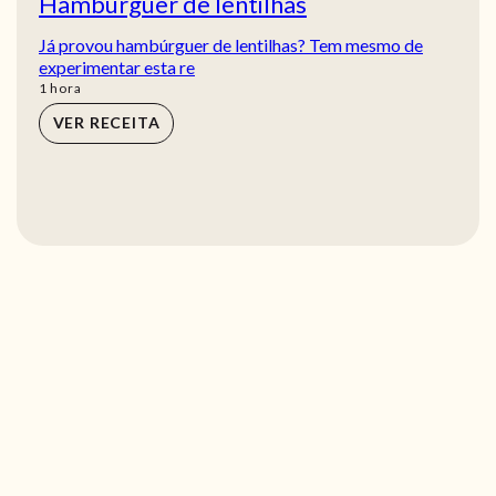
Hambúrguer de lentilhas
Já provou hambúrguer de lentilhas? Tem mesmo de
experimentar esta re
hora
1
hora
VER RECEITA