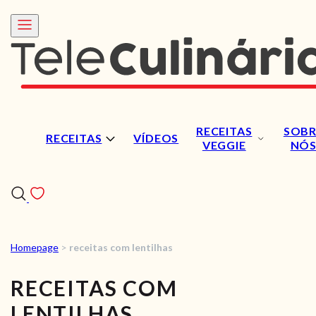
RECEITAS
SOBR
RECEITAS
VÍDEOS
VEGGIE
NÓ
Homepage
>
receitas com lentilhas
RECEITAS
RECEITAS COM
VÍDEOS
LENTILHAS