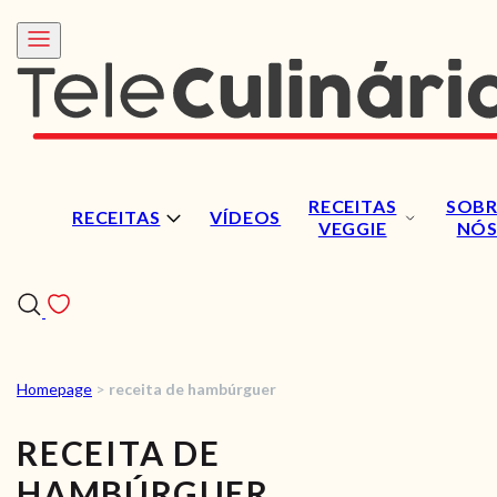
RECEITAS
SOBR
RECEITAS
VÍDEOS
VEGGIE
NÓ
Homepage
>
receita de hambúrguer
RECEITAS
RECEITA DE
VÍDEOS
HAMBÚRGUER