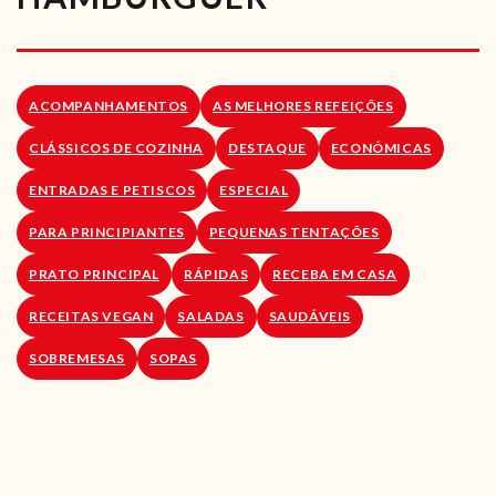
RECEITAS VEGGIE
SOBRE NÓS
ACOMPANHAMENTOS
AS MELHORES REFEIÇÕES
LOJA ONLINE
CLÁSSICOS DE COZINHA
DESTAQUE
ECONÓMICAS
BLOG
ENTRADAS E PETISCOS
ESPECIAL
PARA PRINCIPIANTES
PEQUENAS TENTAÇÕES
PRATO PRINCIPAL
RÁPIDAS
RECEBA EM CASA
RECEITAS VEGAN
SALADAS
SAUDÁVEIS
SOBREMESAS
SOPAS