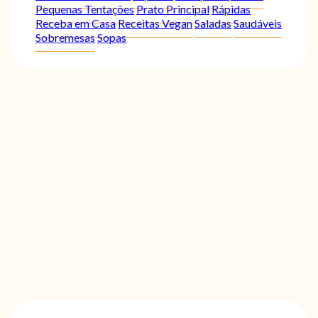
Pequenas Tentações
Prato Principal
Rápidas
Receba em Casa
Receitas Vegan
Saladas
Saudáveis
Sobremesas
Sopas