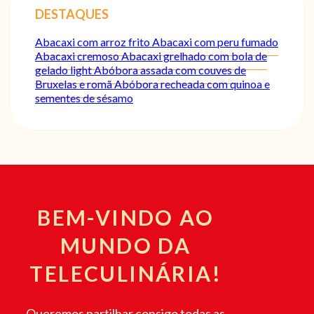
DESTAQUES
Abacaxi com arroz frito
Abacaxi com peru fumado
Abacaxi cremoso
Abacaxi grelhado com bola de
gelado light
Abóbora assada com couves de
Bruxelas e romã
Abóbora recheada com quinoa e
sementes de sésamo
BEM-VINDO AO
MUNDO DA
TELECULINÁRIA!
Queremos partilhar consigo todas as