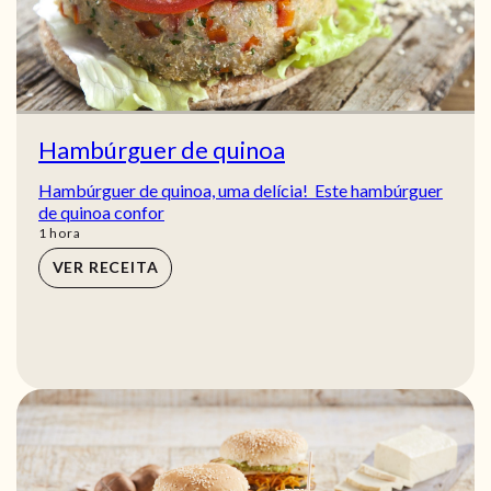
Hambúrguer de quinoa
Hambúrguer de quinoa, uma delícia! Este hambúrguer
de quinoa confor
hora
1
hora
VER RECEITA