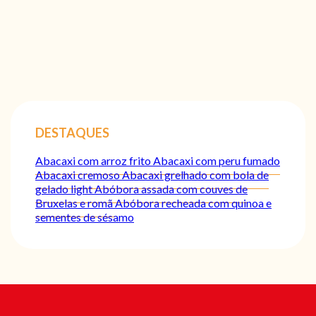
DESTAQUES
Abacaxi com arroz frito
Abacaxi com peru fumado
Abacaxi cremoso
Abacaxi grelhado com bola de
gelado light
Abóbora assada com couves de
Bruxelas e romã
Abóbora recheada com quinoa e
sementes de sésamo