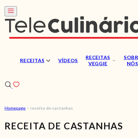
RECEITAS
SOBR
RECEITAS
VÍDEOS
VEGGIE
NÓ
Homepage
>
receita de castanhas
RECEITAS
RECEITA DE CASTANHAS
VÍDEOS