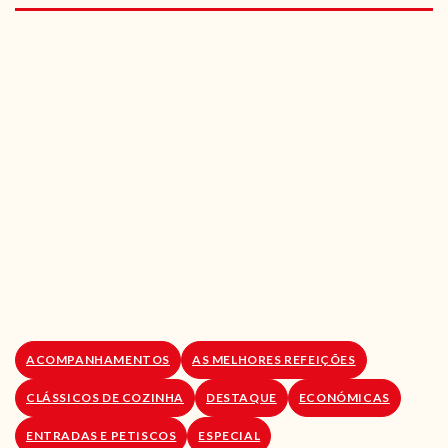
RECEITAS VEGGIE
SOBRE NÓS
LOJA ONLINE
BLOG
ACOMPANHAMENTOS
AS MELHORES REFEIÇÕES
CLÁSSICOS DE COZINHA
DESTAQUE
ECONÓMICAS
ENTRADAS E PETISCOS
ESPECIAL