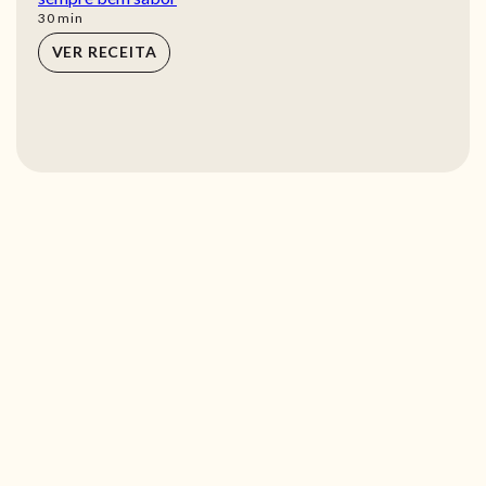
min
30
min
VER RECEITA