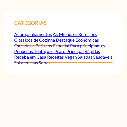
CATEGORIAS
Acompanhamentos
As Melhores Refeições
Clássicos de Cozinha
Destaque
Económicas
Entradas e Petiscos
Especial
Para principiantes
Pequenas Tentações
Prato Principal
Rápidas
Receba em Casa
Receitas Vegan
Saladas
Saudáveis
Sobremesas
Sopas