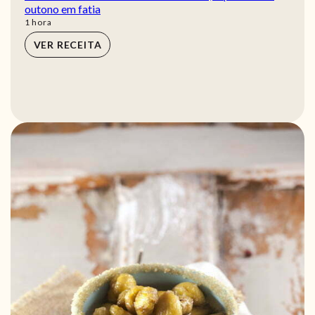
outono em fatia
hora
1
hora
VER RECEITA