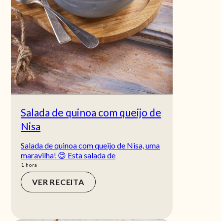
Salada de quinoa com queijo de
Nisa
Salada de quinoa com queijo de Nisa, uma
maravilha! 😊 Esta salada de
hora
1
hora
VER RECEITA