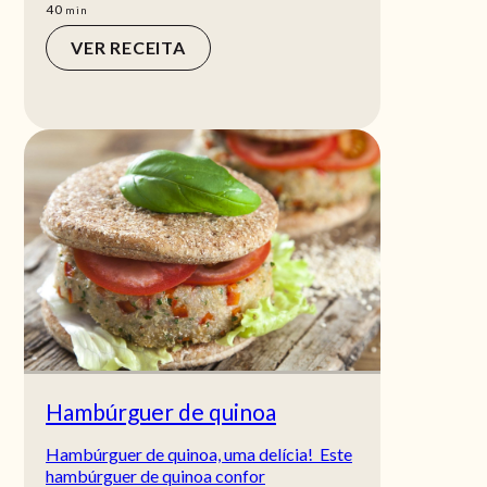
min
40
min
VER RECEITA
Hambúrguer de quinoa
Hambúrguer de quinoa, uma delícia! Este
hambúrguer de quinoa confor