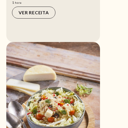
hora
1
hora
VER RECEITA