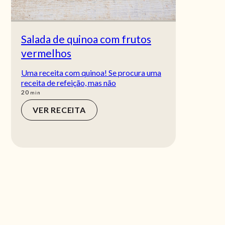
Salada de quinoa com frutos
vermelhos
Uma receita com quinoa! Se procura uma
receita de refeição, mas não
min
20
min
VER RECEITA