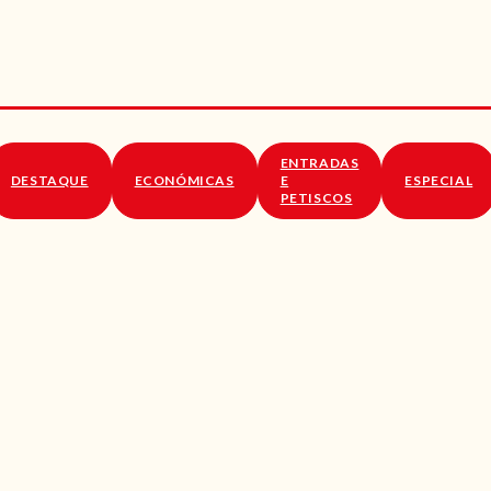
RECEITAS
VÍDEOS
RECEITAS VEGGIE
ENTRADAS
SOBRE NÓS
DESTAQUE
ECONÓMICAS
E
ESPECIAL
PETISCOS
LOJA ONLINE
BLOG