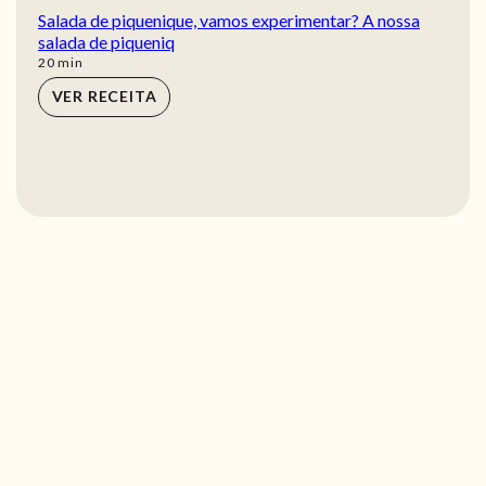
Salada de piquenique, vamos experimentar? A nossa
salada de piqueniq
min
20
min
VER RECEITA