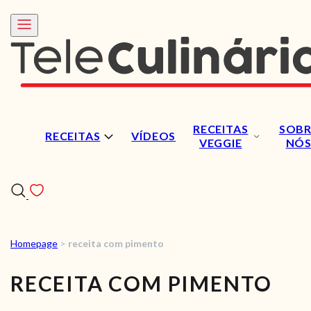
RECEITAS
SOBR
RECEITAS
VÍDEOS
VEGGIE
NÓ
Homepage
>
receita com pimento
RECEITAS
RECEITA COM PIMENTO
VÍDEOS