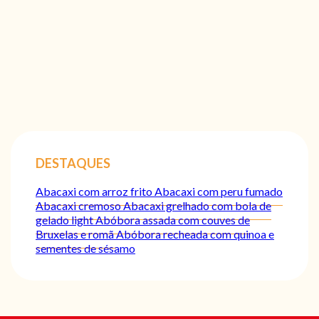
DESTAQUES
Abacaxi com arroz frito
Abacaxi com peru fumado
Abacaxi cremoso
Abacaxi grelhado com bola de
gelado light
Abóbora assada com couves de
Bruxelas e romã
Abóbora recheada com quinoa e
sementes de sésamo