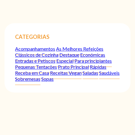
CATEGORIAS
Acompanhamentos
As Melhores Refeições
Clássicos de Cozinha
Destaque
Económicas
Entradas e Petiscos
Especial
Para principiantes
Pequenas Tentações
Prato Principal
Rápidas
Receba em Casa
Receitas Vegan
Saladas
Saudáveis
Sobremesas
Sopas