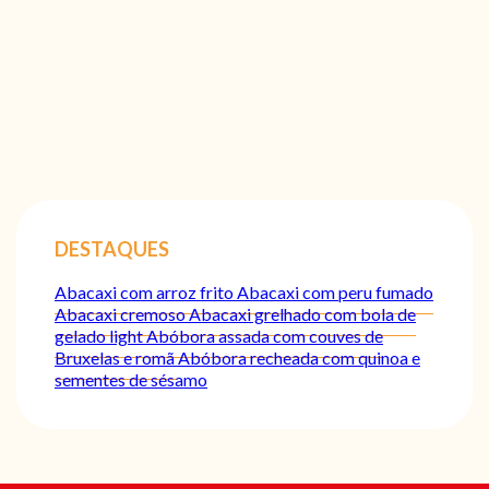
DESTAQUES
Abacaxi com arroz frito
Abacaxi com peru fumado
Abacaxi cremoso
Abacaxi grelhado com bola de
gelado light
Abóbora assada com couves de
Bruxelas e romã
Abóbora recheada com quinoa e
sementes de sésamo