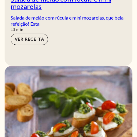
mozarelas
Salada de melão com rúcula e mini mozarelas, que bela
refeição! Esta
min
15
min
VER RECEITA