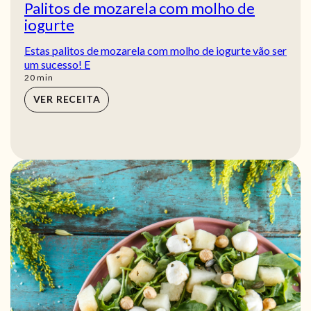
Palitos de mozarela com molho de
iogurte
Estas palitos de mozarela com molho de iogurte vão ser
um sucesso! E
min
20
min
VER RECEITA