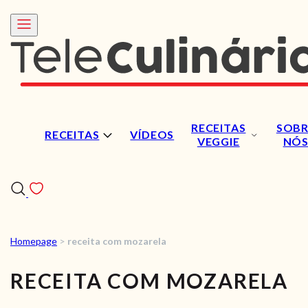
RECEITAS
SOBR
RECEITAS
VÍDEOS
VEGGIE
NÓ
Homepage
>
receita com mozarela
RECEITAS
RECEITA COM MOZARELA
VÍDEOS