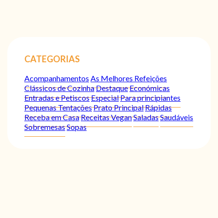
CATEGORIAS
Acompanhamentos
As Melhores Refeições
Clássicos de Cozinha
Destaque
Económicas
Entradas e Petiscos
Especial
Para principiantes
Pequenas Tentações
Prato Principal
Rápidas
Receba em Casa
Receitas Vegan
Saladas
Saudáveis
Sobremesas
Sopas