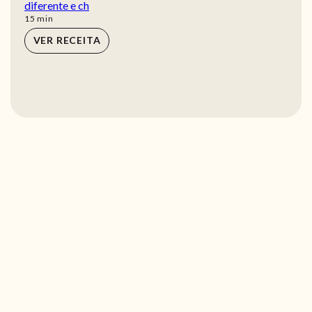
diferente e ch
min
15
min
VER RECEITA