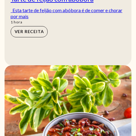
Esta tarte de feijão com abóbora é de comer e chorar
por mais
hora
1
hora
VER RECEITA