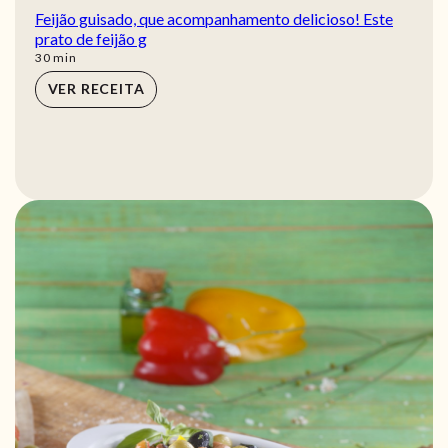
Feijão guisado, que acompanhamento delicioso! Este
prato de feijão g
min
30
min
VER RECEITA