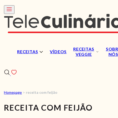
RECEITAS
SOBR
RECEITAS
VÍDEOS
VEGGIE
NÓ
Homepage
>
receita com feijão
RECEITAS
RECEITA COM FEIJÃO
VÍDEOS