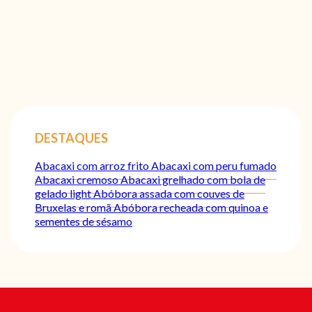
DESTAQUES
Abacaxi com arroz frito
Abacaxi com peru fumado
Abacaxi cremoso
Abacaxi grelhado com bola de
gelado light
Abóbora assada com couves de
Bruxelas e romã
Abóbora recheada com quinoa e
sementes de sésamo