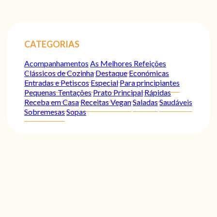
CATEGORIAS
Acompanhamentos
As Melhores Refeições
Clássicos de Cozinha
Destaque
Económicas
Entradas e Petiscos
Especial
Para principiantes
Pequenas Tentações
Prato Principal
Rápidas
Receba em Casa
Receitas Vegan
Saladas
Saudáveis
Sobremesas
Sopas