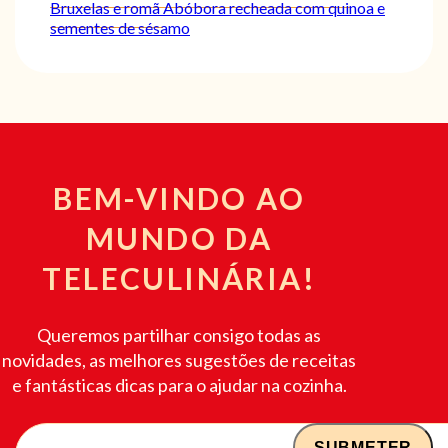
Bruxelas e romã
Abóbora recheada com quinoa e
sementes de sésamo
BEM-VINDO AO
MUNDO DA
TELECULINÁRIA!
Queremos partilhar consigo todas as
novidades, as melhores sugestões de receitas
e fantásticas dicas para o ajudar na cozinha.