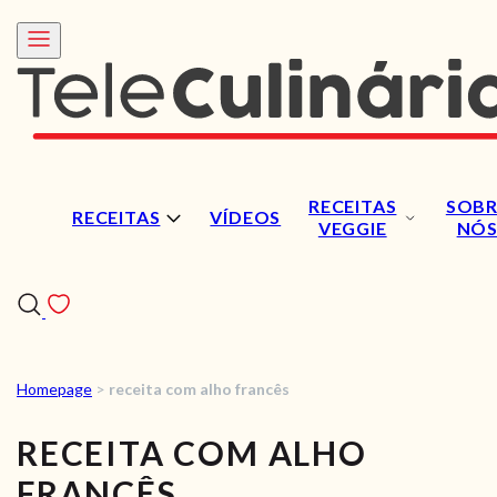
RECEITAS
SOBR
RECEITAS
VÍDEOS
VEGGIE
NÓ
Homepage
>
receita com alho francês
RECEITAS
RECEITA COM ALHO
VÍDEOS
FRANCÊS