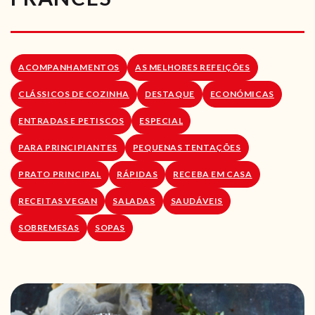
RECEITAS VEGGIE
SOBRE NÓS
ACOMPANHAMENTOS
AS MELHORES REFEIÇÕES
LOJA ONLINE
CLÁSSICOS DE COZINHA
DESTAQUE
ECONÓMICAS
BLOG
ENTRADAS E PETISCOS
ESPECIAL
PARA PRINCIPIANTES
PEQUENAS TENTAÇÕES
PRATO PRINCIPAL
RÁPIDAS
RECEBA EM CASA
RECEITAS VEGAN
SALADAS
SAUDÁVEIS
SOBREMESAS
SOPAS