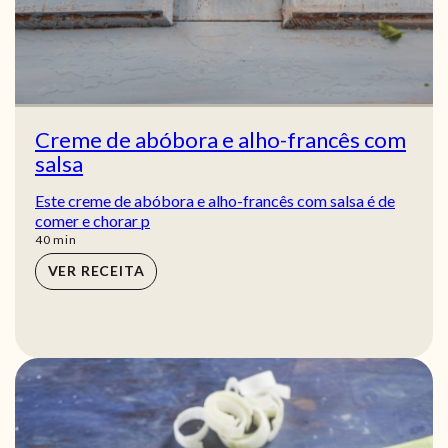
Creme de abóbora e alho-francês com
salsa
Este creme de abóbora e alho-francês com salsa é de
comer e chorar p
min
40
min
VER RECEITA