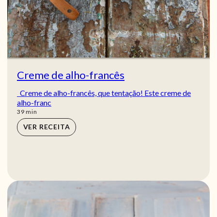
Creme de alho-francês
Creme de alho-francês, que tentação! Este creme de
alho-franc
min
39
min
VER RECEITA