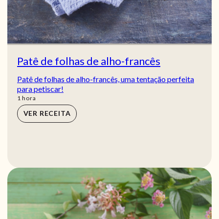
Patê de folhas de alho-francês
Patê de folhas de alho-francês, uma tentação perfeita
para petiscar!
hora
1
hora
VER RECEITA