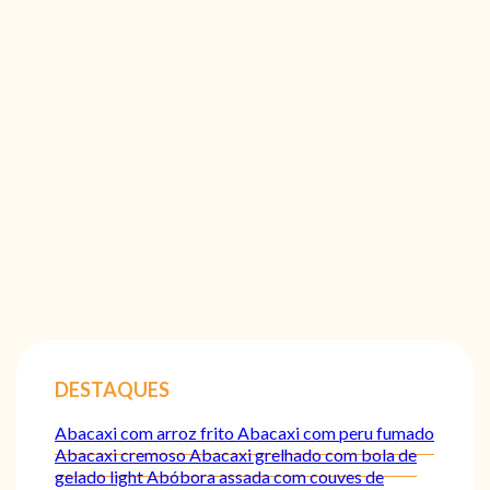
DESTAQUES
Abacaxi com arroz frito
Abacaxi com peru fumado
Abacaxi cremoso
Abacaxi grelhado com bola de
gelado light
Abóbora assada com couves de