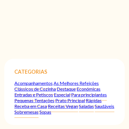
CATEGORIAS
Acompanhamentos
As Melhores Refeições
Clássicos de Cozinha
Destaque
Económicas
Entradas e Petiscos
Especial
Para principiantes
Pequenas Tentações
Prato Principal
Rápidas
Receba em Casa
Receitas Vegan
Saladas
Saudáveis
Sobremesas
Sopas