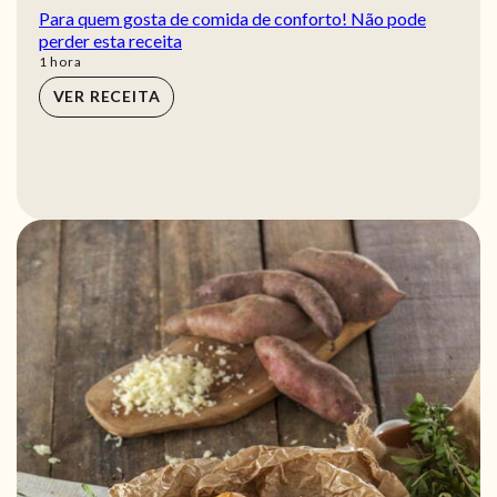
Para quem gosta de comida de conforto! Não pode
perder esta receita
hora
1
hora
VER RECEITA