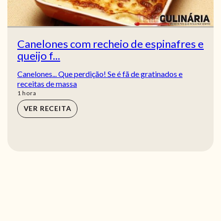
Canelones com recheio de espinafres e
queijo f...
Canelones... Que perdição! Se é fã de gratinados e
receitas de massa
hora
1
hora
VER RECEITA