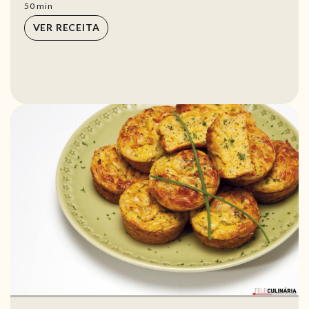
min
50
min
VER RECEITA