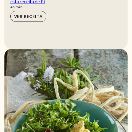
esta receita de Pi
min
45
min
VER RECEITA