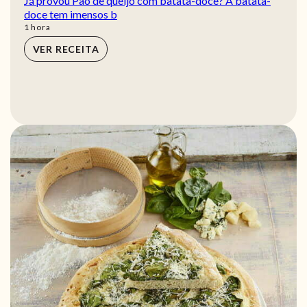
Já provou Pão de queijo com batata-doce? A batata-
doce tem imensos b
hora
1
hora
VER RECEITA