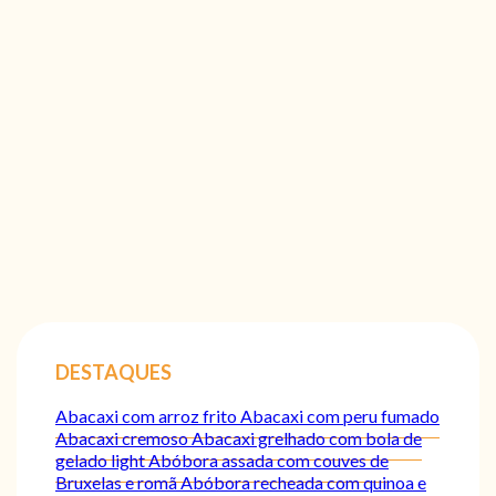
DESTAQUES
Abacaxi com arroz frito
Abacaxi com peru fumado
Abacaxi cremoso
Abacaxi grelhado com bola de
gelado light
Abóbora assada com couves de
Bruxelas e romã
Abóbora recheada com quinoa e