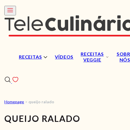
RECEITAS
SOBR
RECEITAS
VÍDEOS
VEGGIE
NÓ
Homepage
>
queijo ralado
RECEITAS
QUEIJO RALADO
VÍDEOS