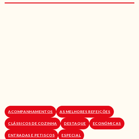
RECEITAS VEGGIE
SOBRE NÓS
LOJA ONLINE
BLOG
ACOMPANHAMENTOS
AS MELHORES REFEIÇÕES
CLÁSSICOS DE COZINHA
DESTAQUE
ECONÓMICAS
ENTRADAS E PETISCOS
ESPECIAL