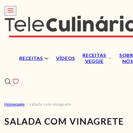
RECEITAS
SOBR
RECEITAS
VÍDEOS
VEGGIE
NÓ
Homepage
>
salada com vinagrete
RECEITAS
SALADA COM VINAGRETE
VÍDEOS