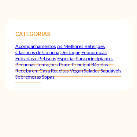
CATEGORIAS
Acompanhamentos
As Melhores Refeições
Clássicos de Cozinha
Destaque
Económicas
Entradas e Petiscos
Especial
Para principiantes
Pequenas Tentações
Prato Principal
Rápidas
Receba em Casa
Receitas Vegan
Saladas
Saudáveis
Sobremesas
Sopas