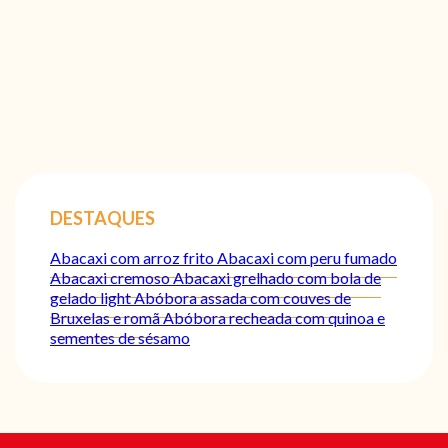
DESTAQUES
Abacaxi com arroz frito
Abacaxi com peru fumado
Abacaxi cremoso
Abacaxi grelhado com bola de
gelado light
Abóbora assada com couves de
Bruxelas e romã
Abóbora recheada com quinoa e
sementes de sésamo