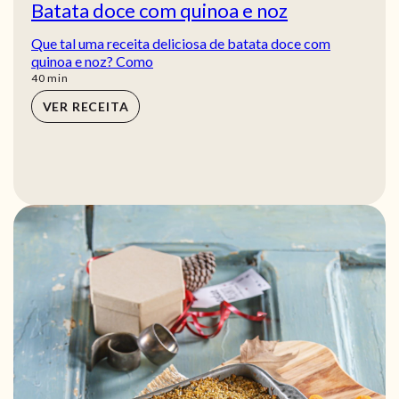
Batata doce com quinoa e noz
Que tal uma receita deliciosa de batata doce com
quinoa e noz? Como
min
40
min
VER RECEITA