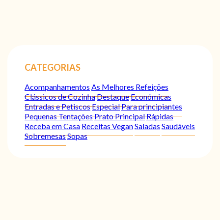
CATEGORIAS
Acompanhamentos
As Melhores Refeições
Clássicos de Cozinha
Destaque
Económicas
Entradas e Petiscos
Especial
Para principiantes
Pequenas Tentações
Prato Principal
Rápidas
Receba em Casa
Receitas Vegan
Saladas
Saudáveis
Sobremesas
Sopas