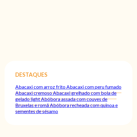
DESTAQUES
Abacaxi com arroz frito
Abacaxi com peru fumado
Abacaxi cremoso
Abacaxi grelhado com bola de
gelado light
Abóbora assada com couves de
Bruxelas e romã
Abóbora recheada com quinoa e
sementes de sésamo