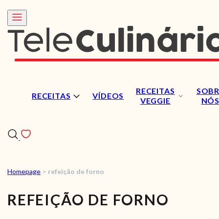
RECEITAS
SOBR
RECEITAS
VÍDEOS
VEGGIE
NÓ
Homepage
>
refeição de forno
RECEITAS
REFEIÇÃO DE FORNO
VÍDEOS