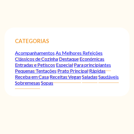
CATEGORIAS
Acompanhamentos
As Melhores Refeições
Clássicos de Cozinha
Destaque
Económicas
Entradas e Petiscos
Especial
Para principiantes
Pequenas Tentações
Prato Principal
Rápidas
Receba em Casa
Receitas Vegan
Saladas
Saudáveis
Sobremesas
Sopas