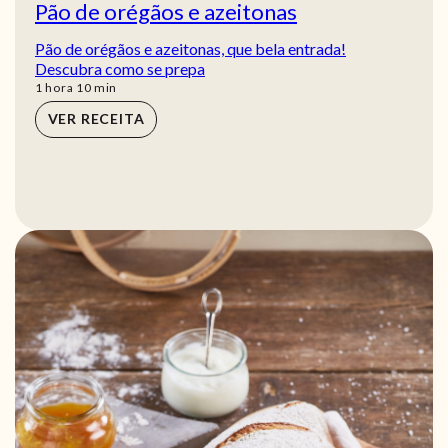
Pão de orégãos e azeitonas
Pão de orégãos e azeitonas, que bela entrada!
Descubra como se prepa
hora
min
1
hora
10
min
VER RECEITA