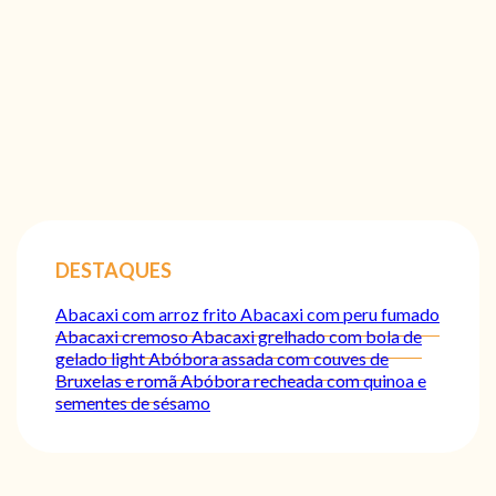
DESTAQUES
Abacaxi com arroz frito
Abacaxi com peru fumado
Abacaxi cremoso
Abacaxi grelhado com bola de
gelado light
Abóbora assada com couves de
Bruxelas e romã
Abóbora recheada com quinoa e
sementes de sésamo