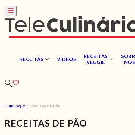
RECEITAS
SOBR
RECEITAS
VÍDEOS
VEGGIE
NÓ
Homepage
>
receitas de pão
RECEITAS
RECEITAS DE PÃO
VÍDEOS