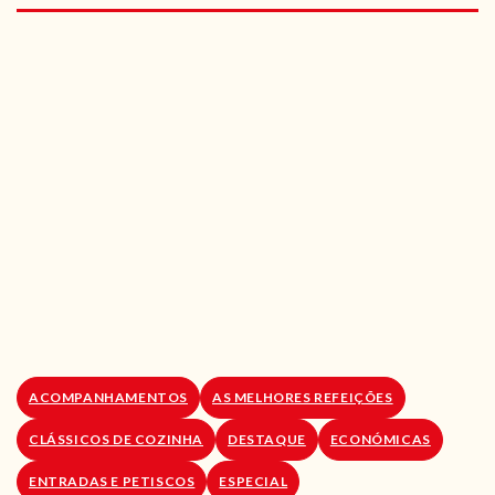
RECEITAS VEGGIE
SOBRE NÓS
LOJA ONLINE
BLOG
ACOMPANHAMENTOS
AS MELHORES REFEIÇÕES
CLÁSSICOS DE COZINHA
DESTAQUE
ECONÓMICAS
ENTRADAS E PETISCOS
ESPECIAL