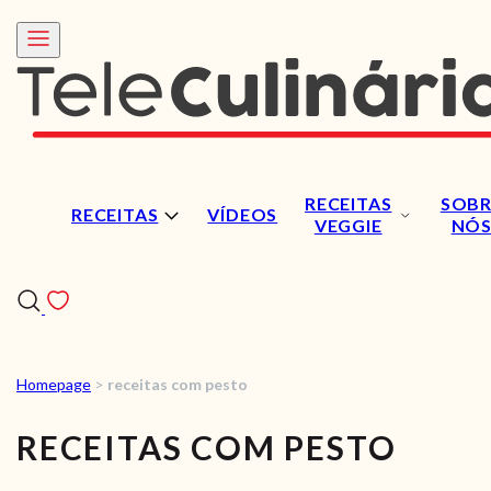
RECEITAS
SOBR
RECEITAS
VÍDEOS
VEGGIE
NÓ
Homepage
>
receitas com pesto
RECEITAS
RECEITAS COM PESTO
VÍDEOS