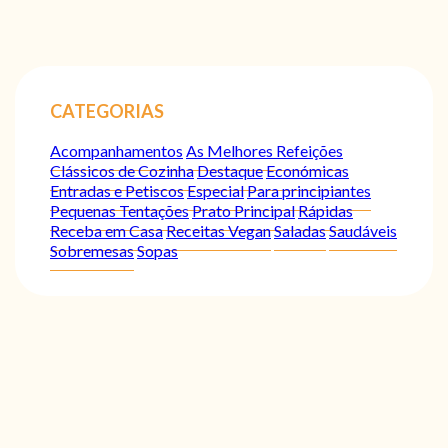
CATEGORIAS
Acompanhamentos
As Melhores Refeições
Clássicos de Cozinha
Destaque
Económicas
Entradas e Petiscos
Especial
Para principiantes
Pequenas Tentações
Prato Principal
Rápidas
Receba em Casa
Receitas Vegan
Saladas
Saudáveis
Sobremesas
Sopas