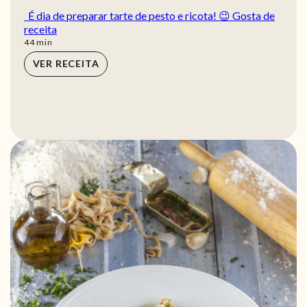
É dia de preparar tarte de pesto e ricota! 😉 Gosta de
receita
min
44
min
VER RECEITA