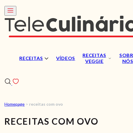
RECEITAS
SOBR
RECEITAS
VÍDEOS
VEGGIE
NÓ
Homepage
>
receitas com ovo
RECEITAS
RECEITAS COM OVO
VÍDEOS