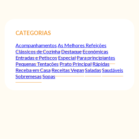
CATEGORIAS
Acompanhamentos
As Melhores Refeições
Clássicos de Cozinha
Destaque
Económicas
Entradas e Petiscos
Especial
Para principiantes
Pequenas Tentações
Prato Principal
Rápidas
Receba em Casa
Receitas Vegan
Saladas
Saudáveis
Sobremesas
Sopas