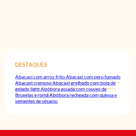
DESTAQUES
Abacaxi com arroz frito
Abacaxi com peru fumado
Abacaxi cremoso
Abacaxi grelhado com bola de
gelado light
Abóbora assada com couves de
Bruxelas e romã
Abóbora recheada com quinoa e
sementes de sésamo