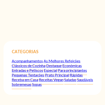
CATEGORIAS
Acompanhamentos
As Melhores Refeições
Clássicos de Cozinha
Destaque
Económicas
Entradas e Petiscos
Especial
Para principiantes
Pequenas Tentações
Prato Principal
Rápidas
Receba em Casa
Receitas Vegan
Saladas
Saudáveis
Sobremesas
Sopas