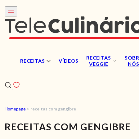
RECEITAS
SOBR
RECEITAS
VÍDEOS
VEGGIE
NÓ
Homepage
>
receitas com gengibre
RECEITAS
RECEITAS COM GENGIBRE
VÍDEOS