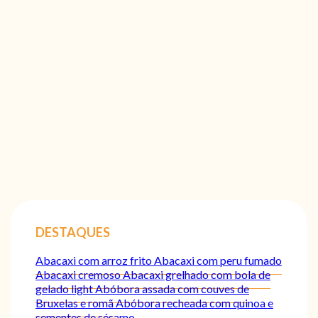
DESTAQUES
Abacaxi com arroz frito
Abacaxi com peru fumado
Abacaxi cremoso
Abacaxi grelhado com bola de
gelado light
Abóbora assada com couves de
Bruxelas e romã
Abóbora recheada com quinoa e
sementes de sésamo