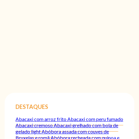
DESTAQUES
Abacaxi com arroz frito
Abacaxi com peru fumado
Abacaxi cremoso
Abacaxi grelhado com bola de
gelado light
Abóbora assada com couves de
Bruxelas e romã
Abóbora recheada com quinoa e