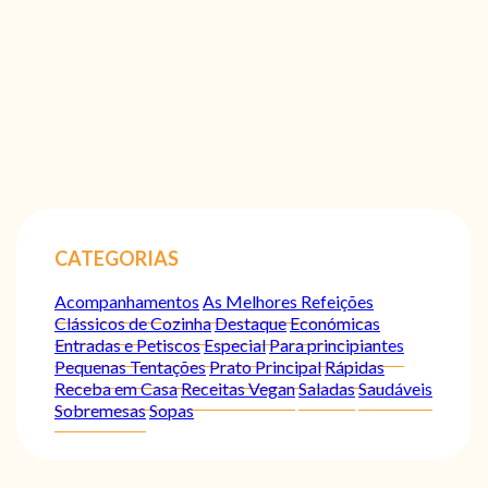
CATEGORIAS
Acompanhamentos
As Melhores Refeições
Clássicos de Cozinha
Destaque
Económicas
Entradas e Petiscos
Especial
Para principiantes
Pequenas Tentações
Prato Principal
Rápidas
Receba em Casa
Receitas Vegan
Saladas
Saudáveis
Sobremesas
Sopas