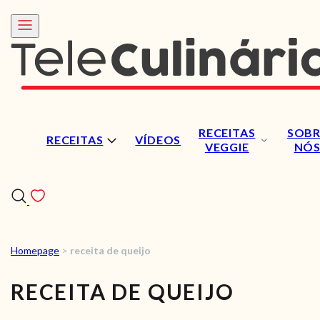
RECEITAS
SOBR
RECEITAS
VÍDEOS
VEGGIE
NÓ
Homepage
>
receita de queijo
RECEITAS
RECEITA DE QUEIJO
VÍDEOS