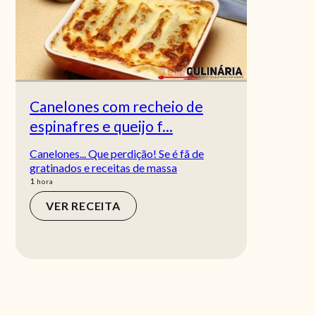
Canelones com recheio de
espinafres e queijo f...
Canelones... Que perdição! Se é fã de
gratinados e receitas de massa
hora
1
hora
VER RECEITA