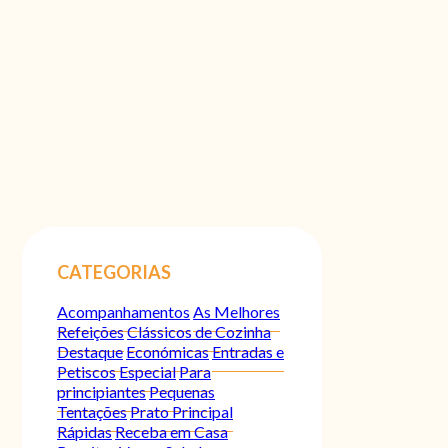
CATEGORIAS
Acompanhamentos
As Melhores
Refeições
Clássicos de Cozinha
Destaque
Económicas
Entradas e
Petiscos
Especial
Para
principiantes
Pequenas
Tentações
Prato Principal
Rápidas
Receba em Casa