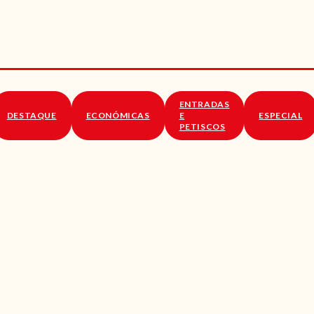
RECEITAS
VÍDEOS
RECEITAS VEGGIE
ENTRADAS
SOBRE NÓS
DESTAQUE
ECONÓMICAS
E
ESPECIAL
PETISCOS
LOJA ONLINE
BLOG