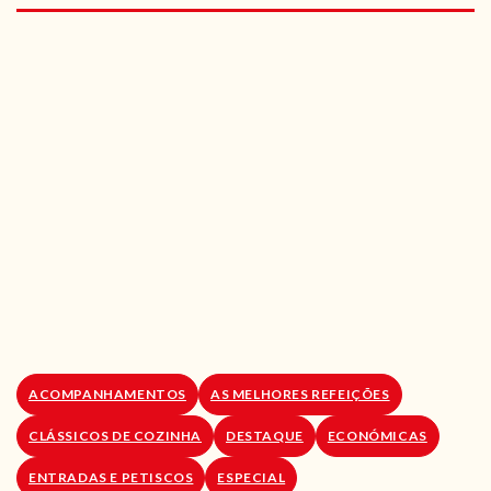
RECEITAS VEGGIE
SOBRE NÓS
LOJA ONLINE
BLOG
ACOMPANHAMENTOS
AS MELHORES REFEIÇÕES
CLÁSSICOS DE COZINHA
DESTAQUE
ECONÓMICAS
ENTRADAS E PETISCOS
ESPECIAL