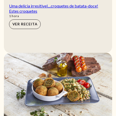
Uma delícia irresítivel....croquetes de batata-doce!
Estes croquetes
hora
1
hora
VER RECEITA