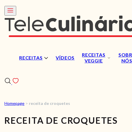
RECEITAS
SOBR
RECEITAS
VÍDEOS
VEGGIE
NÓ
Homepage
>
receita de croquetes
RECEITAS
RECEITA DE CROQUETES
VÍDEOS