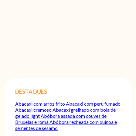
DESTAQUES
Abacaxi com arroz frito
Abacaxi com peru fumado
Abacaxi cremoso
Abacaxi grelhado com bola de
gelado light
Abóbora assada com couves de
Bruxelas e romã
Abóbora recheada com quinoa e
sementes de sésamo