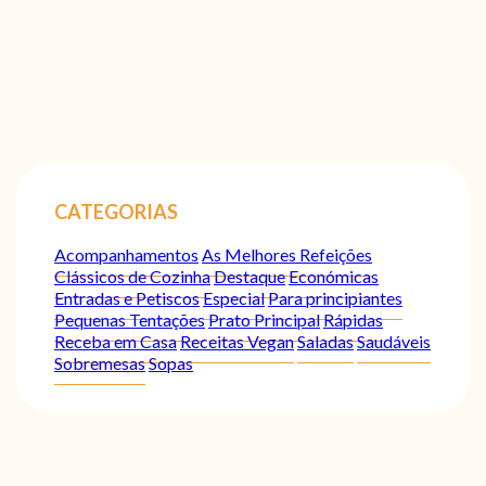
CATEGORIAS
Acompanhamentos
As Melhores Refeições
Clássicos de Cozinha
Destaque
Económicas
Entradas e Petiscos
Especial
Para principiantes
Pequenas Tentações
Prato Principal
Rápidas
Receba em Casa
Receitas Vegan
Saladas
Saudáveis
Sobremesas
Sopas