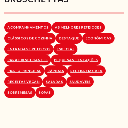
RECEITAS VEGGIE
SOBRE NÓS
ACOMPANHAMENTOS
AS MELHORES REFEIÇÕES
LOJA ONLINE
CLÁSSICOS DE COZINHA
DESTAQUE
ECONÓMICAS
BLOG
ENTRADAS E PETISCOS
ESPECIAL
PARA PRINCIPIANTES
PEQUENAS TENTAÇÕES
PRATO PRINCIPAL
RÁPIDAS
RECEBA EM CASA
RECEITAS VEGAN
SALADAS
SAUDÁVEIS
SOBREMESAS
SOPAS