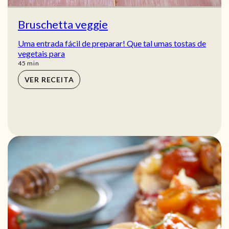
Bruschetta veggie
Uma entrada fácil de preparar! Que tal umas tostas de
vegetais para
min
45
min
VER RECEITA