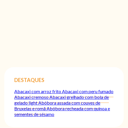
DESTAQUES
Abacaxi com arroz frito
Abacaxi com peru fumado
Abacaxi cremoso
Abacaxi grelhado com bola de
gelado light
Abóbora assada com couves de
Bruxelas e romã
Abóbora recheada com quinoa e
sementes de sésamo