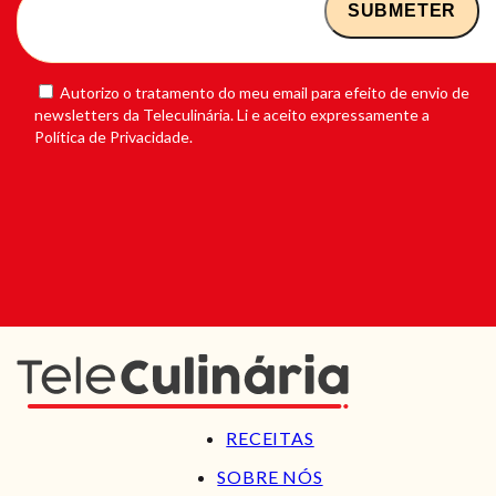
Autorizo o tratamento do meu email para efeito de envio de
newsletters da Teleculinária. Li e aceito expressamente a
Política de Privacidade.
RECEITAS
SOBRE NÓS