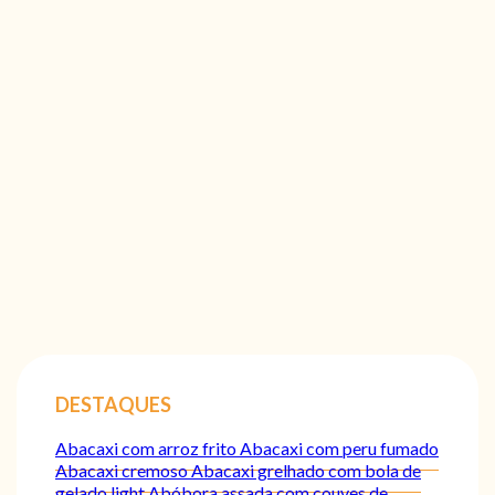
DESTAQUES
Abacaxi com arroz frito
Abacaxi com peru fumado
Abacaxi cremoso
Abacaxi grelhado com bola de
gelado light
Abóbora assada com couves de