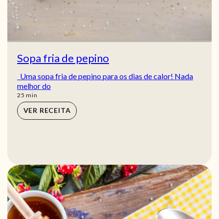
Sopa fria de pepino
Uma sopa fria de pepino para os dias de calor! Nada
melhor do
min
25
min
VER RECEITA