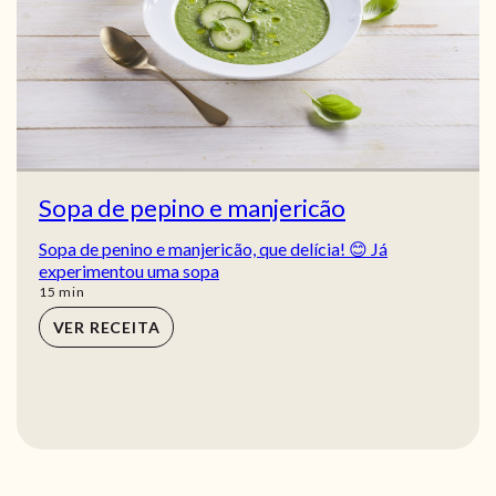
Sopa de pepino e manjericão
Sopa de penino e manjericão, que delícia! 😊 Já
experimentou uma sopa
min
15
min
VER RECEITA