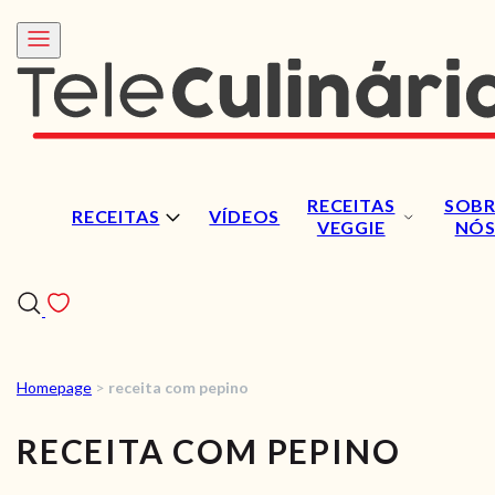
RECEITAS
SOBR
RECEITAS
VÍDEOS
VEGGIE
NÓ
Homepage
>
receita com pepino
RECEITAS
RECEITA COM PEPINO
VÍDEOS