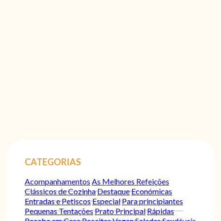
CATEGORIAS
Acompanhamentos
As Melhores Refeições
Clássicos de Cozinha
Destaque
Económicas
Entradas e Petiscos
Especial
Para principiantes
Pequenas Tentações
Prato Principal
Rápidas
Receba em Casa
Receitas Vegan
Saladas
Saudáveis