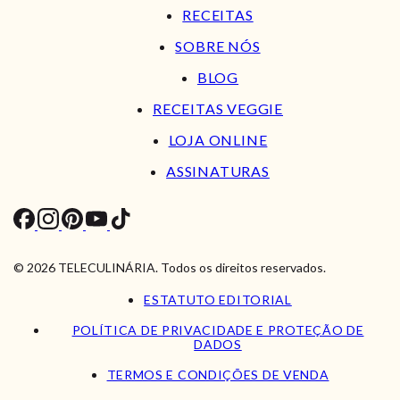
RECEITAS
SOBRE NÓS
BLOG
RECEITAS VEGGIE
LOJA ONLINE
ASSINATURAS
© 2026 TELECULINÁRIA. Todos os direitos reservados.
ESTATUTO EDITORIAL
POLÍTICA DE PRIVACIDADE E PROTEÇÃO DE
DADOS
TERMOS E CONDIÇÕES DE VENDA