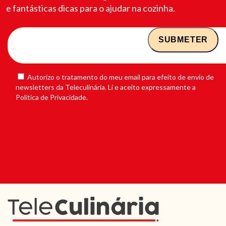
e fantásticas dicas para o ajudar na cozinha.
Autorizo o tratamento do meu email para efeito de envio de
newsletters da Teleculinária. Li e aceito expressamente a
Política de Privacidade.