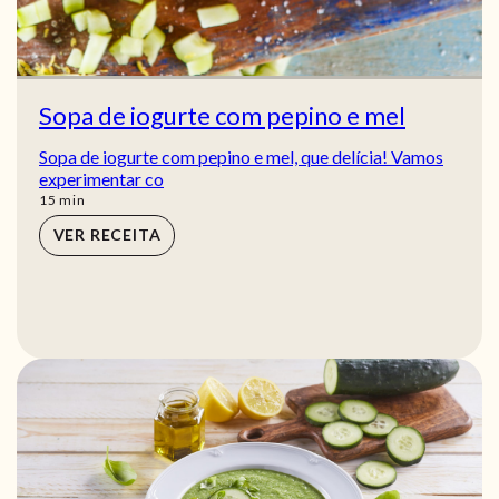
Sopa de iogurte com pepino e mel
Sopa de iogurte com pepino e mel, que delícia! Vamos
experimentar co
min
15
min
VER RECEITA