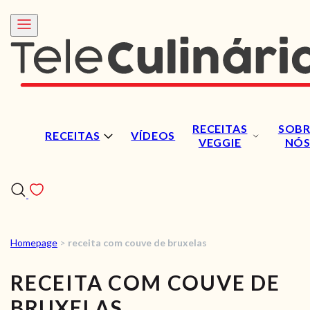
RECEITAS
SOBR
RECEITAS
VÍDEOS
VEGGIE
NÓ
Homepage
>
receita com couve de bruxelas
RECEITAS
RECEITA COM COUVE DE
VÍDEOS
BRUXELAS