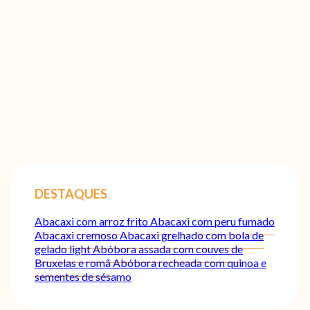
DESTAQUES
Abacaxi com arroz frito
Abacaxi com peru fumado
Abacaxi cremoso
Abacaxi grelhado com bola de
gelado light
Abóbora assada com couves de
Bruxelas e romã
Abóbora recheada com quinoa e
sementes de sésamo