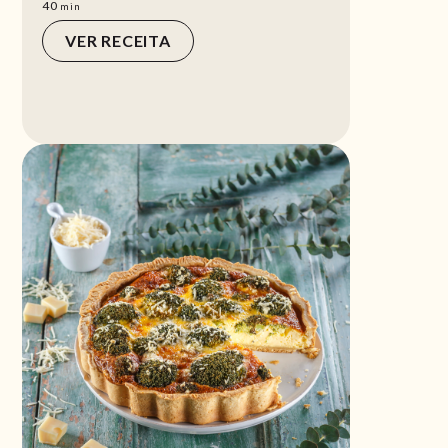
min
40
min
VER RECEITA