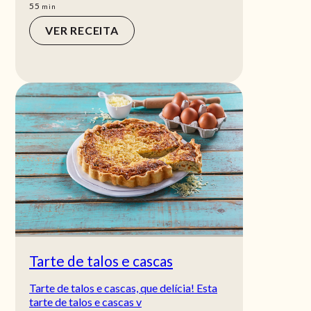
min
55
min
VER RECEITA
Tarte de talos e cascas
Tarte de talos e cascas, que delícia! Esta
tarte de talos e cascas v