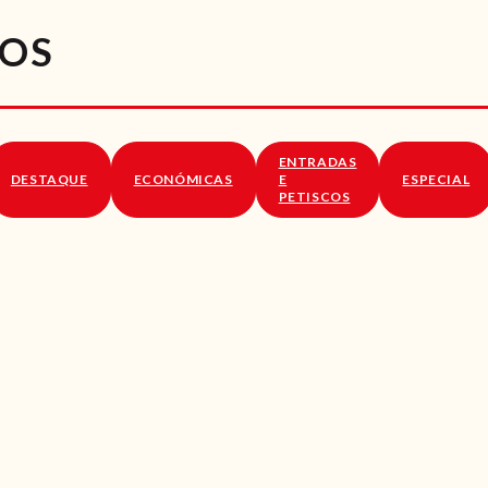
RECEITAS
LOS
VÍDEOS
RECEITAS VEGGIE
ENTRADAS
SOBRE NÓS
DESTAQUE
ECONÓMICAS
E
ESPECIAL
PETISCOS
LOJA ONLINE
BLOG