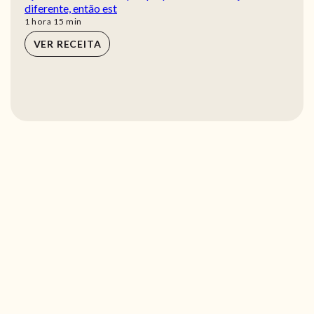
diferente, então est
hora
min
1
hora
15
min
VER RECEITA