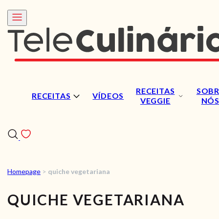
RECEITAS
SOBR
RECEITAS
VÍDEOS
VEGGIE
NÓ
Homepage
>
quiche vegetariana
RECEITAS
QUICHE VEGETARIANA
VÍDEOS