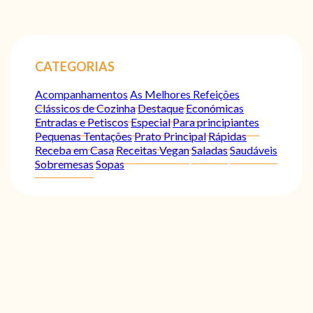
CATEGORIAS
Acompanhamentos
As Melhores Refeições
Clássicos de Cozinha
Destaque
Económicas
Entradas e Petiscos
Especial
Para principiantes
Pequenas Tentações
Prato Principal
Rápidas
Receba em Casa
Receitas Vegan
Saladas
Saudáveis
Sobremesas
Sopas