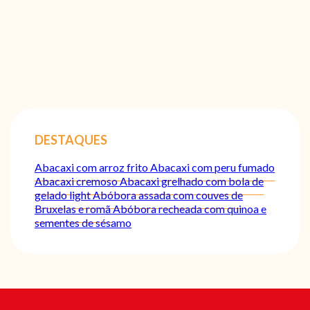
DESTAQUES
Abacaxi com arroz frito
Abacaxi com peru fumado
Abacaxi cremoso
Abacaxi grelhado com bola de
gelado light
Abóbora assada com couves de
Bruxelas e romã
Abóbora recheada com quinoa e
sementes de sésamo