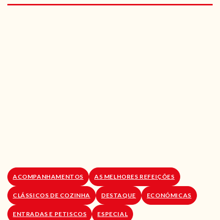
RECEITAS VEGGIE
SOBRE NÓS
LOJA ONLINE
BLOG
ACOMPANHAMENTOS
AS MELHORES REFEIÇÕES
CLÁSSICOS DE COZINHA
DESTAQUE
ECONÓMICAS
ENTRADAS E PETISCOS
ESPECIAL