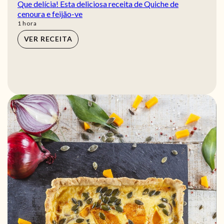
Que delícia! Esta deliciosa receita de Quiche de
cenoura e feijão-ve
hora
1
hora
VER RECEITA