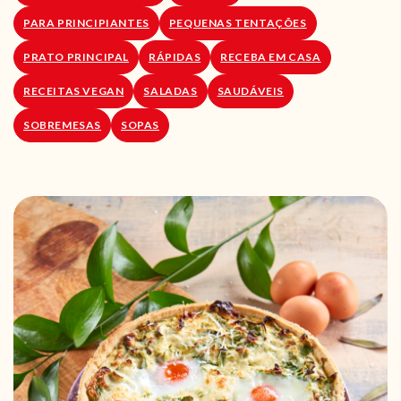
PARA PRINCIPIANTES
PEQUENAS TENTAÇÕES
PRATO PRINCIPAL
RÁPIDAS
RECEBA EM CASA
RECEITAS VEGAN
SALADAS
SAUDÁVEIS
SOBREMESAS
SOPAS