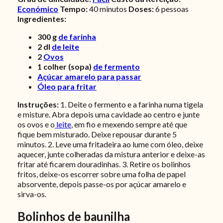
Económico
Tempo:
40
minutos
Doses:
6 pessoas
Ingredientes:
300
g
de farinha
2
dl
de leite
2
Ovos
1
colher (sopa)
de fermento
Açúcar amarelo para passar
Óleo para fritar
Instruções:
1. Deite o fermento e a farinha numa tigela
e misture. Abra depois uma cavidade ao centro e junte
os ovos e o
leite
, em fio e mexendo sempre até que
fique bem misturado. Deixe repousar durante 5
minutos. 2. Leve uma fritadeira ao lume com óleo, deixe
aquecer, junte colheradas da mistura anterior e deixe-as
fritar até ficarem douradinhas. 3. Retire os bolinhos
fritos, deixe-os escorrer sobre uma folha de papel
absorvente, depois passe-os por açúcar amarelo e
sirva-os.
Bolinhos de baunilha