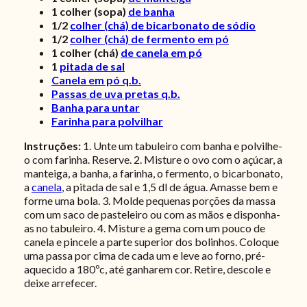
1
colher (sopa)
de banha
1/2
colher (chá) de bicarbonato de sódio
1/2
colher (chá) de fermento em pó
1
colher (chá)
de canela em pó
1
pitada de sal
Canela em pó q.b.
Passas de uva pretas q.b.
Banha para untar
Farinha para polvilhar
Instruções:
1. Unte um tabuleiro com banha e polvilhe-
o com farinha. Reserve. 2. Misture o ovo com o açúcar, a
manteiga, a banha, a farinha, o fermento, o bicarbonato,
a
canela
, a pitada de sal e 1,5 dl de água. Amasse bem e
forme uma bola. 3. Molde pequenas porções da massa
com um saco de pasteleiro ou com as mãos e disponha-
as no tabuleiro. 4. Misture a gema com um pouco de
canela e pincele a parte superior dos bolinhos. Coloque
uma passa por cima de cada um e leve ao forno, pré-
aquecido a 180ºc, até ganharem cor. Retire, descole e
deixe arrefecer.