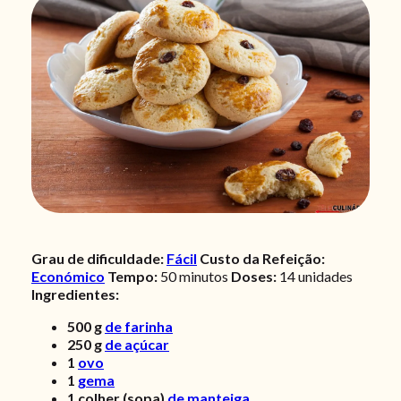
Grau de dificuldade:
Fácil
Custo da Refeição:
Económico
Tempo:
50
minutos
Doses:
14 unidades
Ingredientes:
500
g
de farinha
250
g
de açúcar
1
ovo
1
gema
1
colher (sopa)
de manteiga