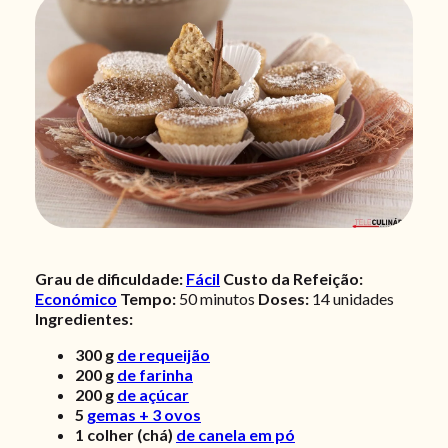
Grau de dificuldade:
Fácil
Custo da Refeição:
Económico
Tempo:
50
minutos
Doses:
14 unidades
Ingredientes:
300
g
de requeijão
200
g
de farinha
200
g
de açúcar
5
gemas + 3 ovos
1
colher (chá)
de canela em pó