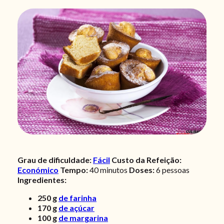
Grau de dificuldade:
Fácil
Custo da Refeição:
Económico
Tempo:
40
minutos
Doses:
6 pessoas
Ingredientes:
250
g
de farinha
170
g
de açúcar
100
g
de margarina