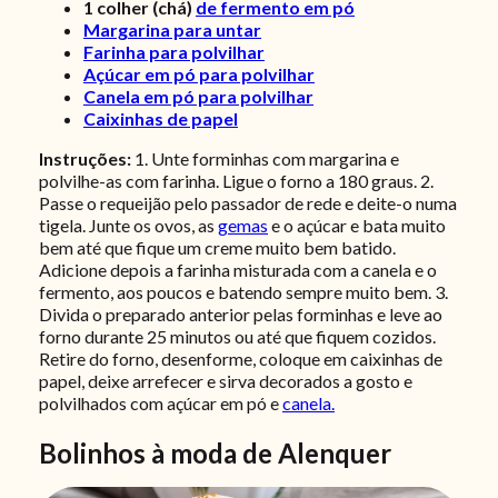
1
colher (chá)
de fermento em pó
Margarina para untar
Farinha para polvilhar
Açúcar em pó para polvilhar
Canela em pó para polvilhar
Caixinhas de papel
Instruções:
1. Unte forminhas com margarina e
polvilhe-as com farinha. Ligue o forno a 180 graus. 2.
Passe o requeijão pelo passador de rede e deite-o numa
tigela. Junte os ovos, as
gemas
e o açúcar e bata muito
bem até que fique um creme muito bem batido.
Adicione depois a farinha misturada com a canela e o
fermento, aos poucos e batendo sempre muito bem. 3.
Divida o preparado anterior pelas forminhas e leve ao
forno durante 25 minutos ou até que fiquem cozidos.
Retire do forno, desenforme, coloque em caixinhas de
papel, deixe arrefecer e sirva decorados a gosto e
polvilhados com açúcar em pó e
canela.
Bolinhos à moda de Alenquer