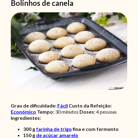
Bolinhos de canela
Grau de dificuldade:
Fácil
Custo da Refeição:
Económico
Tempo:
30
minutos
Doses:
4 pessoas
Ingredientes:
300
g
farinha de trigo
fina e com fermento
150
g
de açúcar amarelo