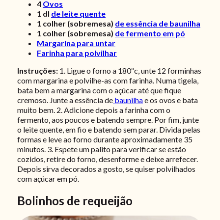
4
Ovos
1
dl
de leite quente
1
colher (sobremesa)
de essência de baunilha
1
colher (sobremesa)
de fermento em pó
Margarina para untar
Farinha para polvilhar
Instruções:
1. Ligue o forno a 180ºc, unte 12 forminhas
com margarina e polvilhe-as com farinha. Numa tigela,
bata bem a margarina com o açúcar até que fique
cremoso. Junte a essência de
baunilha
e os ovos e bata
muito bem. 2. Adicione depois a farinha com o
fermento, aos poucos e batendo sempre. Por fim, junte
o leite quente, em fio e batendo sem parar. Divida pelas
formas e leve ao forno durante aproximadamente 35
minutos. 3. Espete um palito para verificar se estão
cozidos, retire do forno, desenforme e deixe arrefecer.
Depois sirva decorados a gosto, se quiser polvilhados
com açúcar em pó.
Bolinhos de requeijão