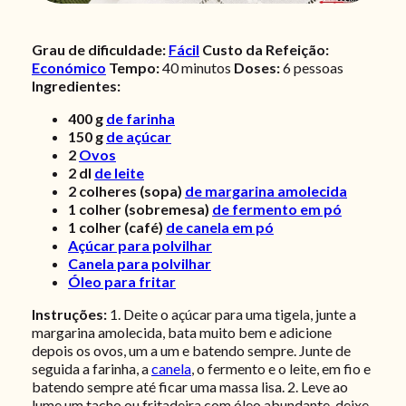
Grau de dificuldade:
Fácil
Custo da Refeição:
Económico
Tempo:
40
minutos
Doses:
6 pessoas
Ingredientes:
400
g
de farinha
150
g
de açúcar
2
Ovos
2
dl
de leite
2
colheres (sopa)
de margarina amolecida
1
colher (sobremesa)
de fermento em pó
1
colher (café)
de canela em pó
Açúcar para polvilhar
Canela para polvilhar
Óleo para fritar
Instruções:
1. Deite o açúcar para uma tigela, junte a
margarina amolecida, bata muito bem e adicione
depois os ovos, um a um e batendo sempre. Junte de
seguida a farinha, a
canela
, o fermento e o leite, em fio e
batendo sempre até ficar uma massa lisa. 2. Leve ao
lume um tacho ou fritadeira com óleo abundante, deixe