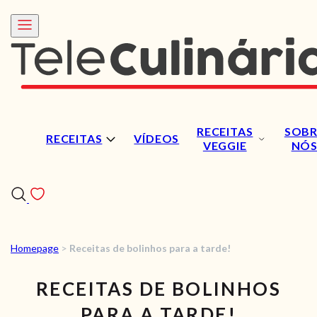
RECEITAS
SOBR
RECEITAS
VÍDEOS
VEGGIE
NÓ
Homepage
>
Receitas de bolinhos para a tarde!
RECEITAS
RECEITAS DE BOLINHOS
VÍDEOS
PARA A TARDE!