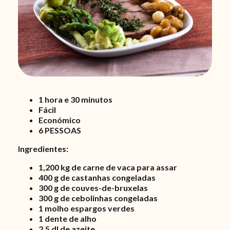
1 hora e 30 minutos
Fácil
Económico
6 PESSOAS
Ingredientes:
1,200 kg de carne de vaca para assar
400 g de castanhas congeladas
300 g de couves-de-bruxelas
300 g de cebolinhas congeladas
1 molho espargos verdes
1 dente de alho
2,5 dl de azeite