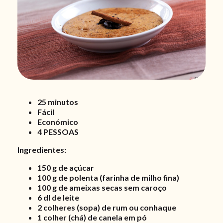
25 minutos
Fácil
Económico
4 PESSOAS
Ingredientes:
150 g de açúcar
100 g de polenta (farinha de milho fina)
100 g de ameixas secas sem caroço
6 dl de leite
2 colheres (sopa) de rum ou conhaque
1 colher (chá) de canela em pó