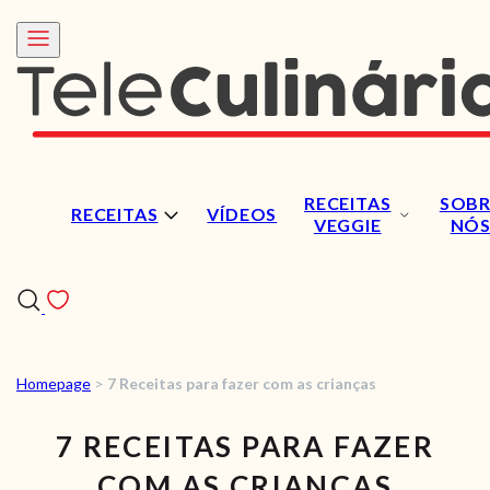
RECEITAS
SOBR
RECEITAS
VÍDEOS
VEGGIE
NÓ
Homepage
>
7 Receitas para fazer com as crianças
RECEITAS
7 RECEITAS PARA FAZER
VÍDEOS
COM AS CRIANÇAS