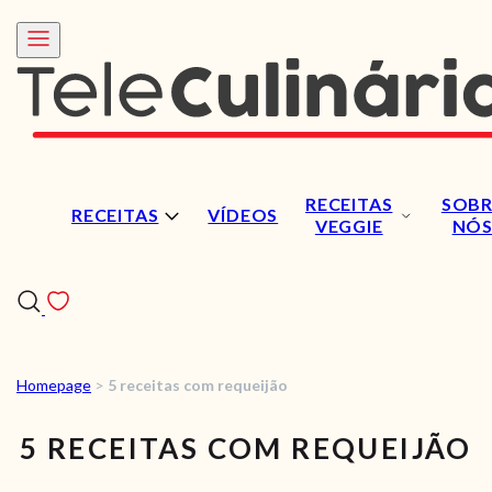
RECEITAS
SOBR
RECEITAS
VÍDEOS
VEGGIE
NÓ
Homepage
>
5 receitas com requeijão
RECEITAS
5 RECEITAS COM REQUEIJÃO
VÍDEOS