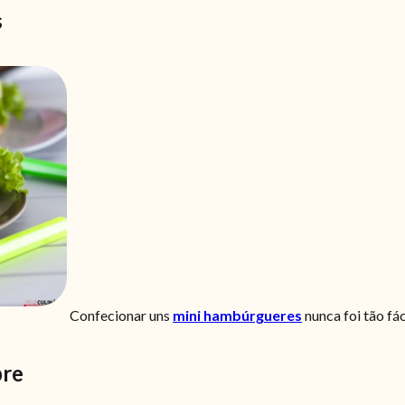
s
Confecionar uns
mini hambúrgueres
nunca foi tão fác
bre