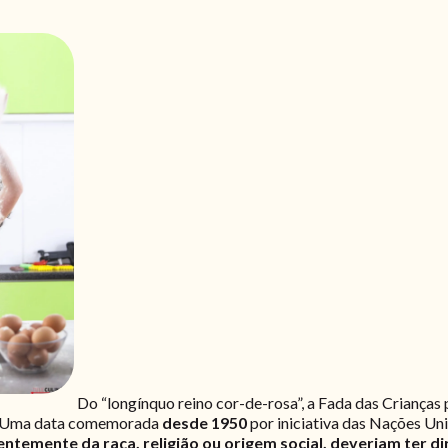
Do “longínquo reino cor-de-rosa”, a Fada das Crianças 
. Uma data comemorada
desde 1950
por iniciativa das Nações U
entemente da raça, religião ou origem social, deveriam ter d