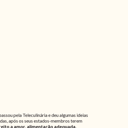
passou pela Teleculinária e deu algumas ideias
nidas, após os seus estados-membros terem
ireito a amor, alimentação adequada,