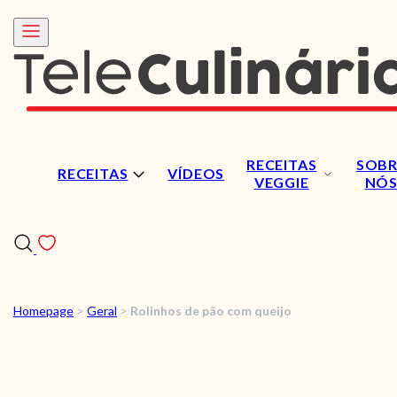
RECEITAS
SOBR
RECEITAS
VÍDEOS
VEGGIE
NÓ
Homepage
>
Geral
>
Rolinhos de pão com queijo
RECEITAS
VÍDEOS