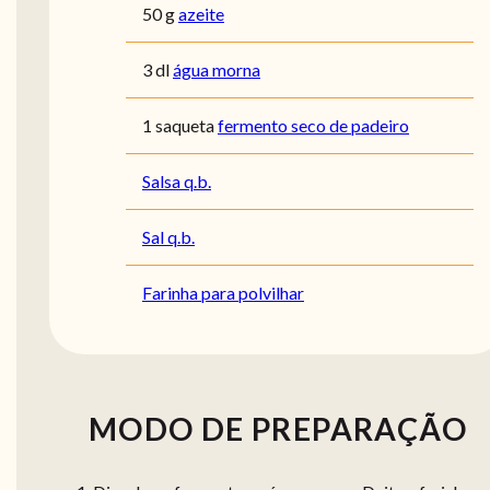
50 g
azeite
3 dl
água morna
1 saqueta
fermento seco de padeiro
Salsa q.b.
Sal q.b.
Farinha para polvilhar
MODO DE PREPARAÇÃO