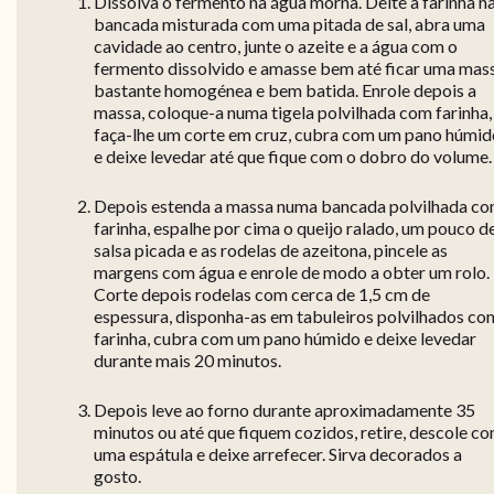
Dissolva o fermento na água morna. Deite a farinha n
bancada misturada com uma pitada de sal, abra uma
cavidade ao centro, junte o azeite e a água com o
fermento dissolvido e amasse bem até ficar uma mas
bastante homogénea e bem batida. Enrole depois a
massa, coloque-a numa tigela polvilhada com farinha,
faça-lhe um corte em cruz, cubra com um pano húmid
e deixe levedar até que fique com o dobro do volume.
Depois estenda a massa numa bancada polvilhada c
farinha, espalhe por cima o queijo ralado, um pouco d
salsa picada e as rodelas de azeitona, pincele as
margens com água e enrole de modo a obter um rolo.
Corte depois rodelas com cerca de 1,5 cm de
espessura, disponha-as em tabuleiros polvilhados co
farinha, cubra com um pano húmido e deixe levedar
durante mais 20 minutos.
Depois leve ao forno durante aproximadamente 35
minutos ou até que fiquem cozidos, retire, descole c
uma espátula e deixe arrefecer. Sirva decorados a
gosto.