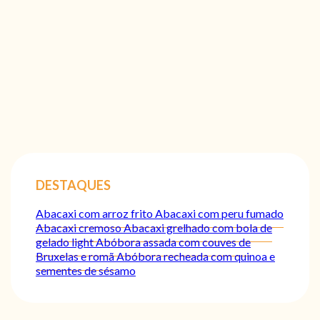
DESTAQUES
Abacaxi com arroz frito
Abacaxi com peru fumado
Abacaxi cremoso
Abacaxi grelhado com bola de
gelado light
Abóbora assada com couves de
Bruxelas e romã
Abóbora recheada com quinoa e
sementes de sésamo