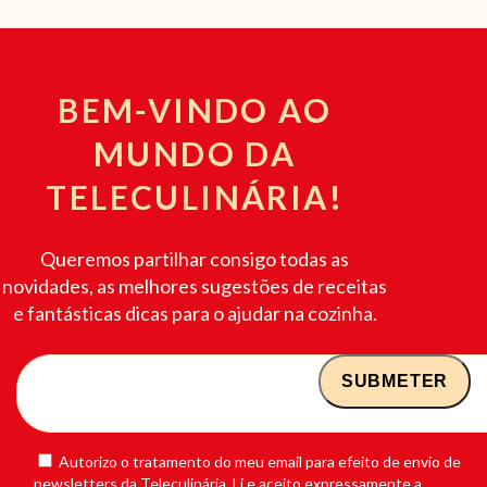
BEM-VINDO AO
MUNDO DA
TELECULINÁRIA!
Queremos partilhar consigo todas as
novidades, as melhores sugestões de receitas
e fantásticas dicas para o ajudar na cozinha.
Autorizo o tratamento do meu email para efeito de envio de
newsletters da Teleculinária. Li e aceito expressamente a