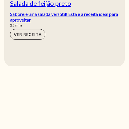
Salada de feijão preto
Saboreie uma salada versátil! Esta é a receita ideal para
aproveitar
min
25
min
VER RECEITA