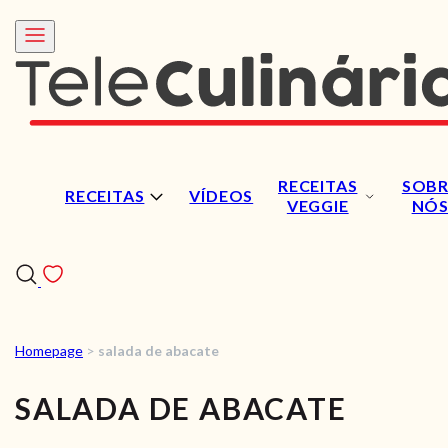
RECEITAS
SOBR
RECEITAS
VÍDEOS
VEGGIE
NÓ
Homepage
>
salada de abacate
RECEITAS
SALADA DE ABACATE
VÍDEOS