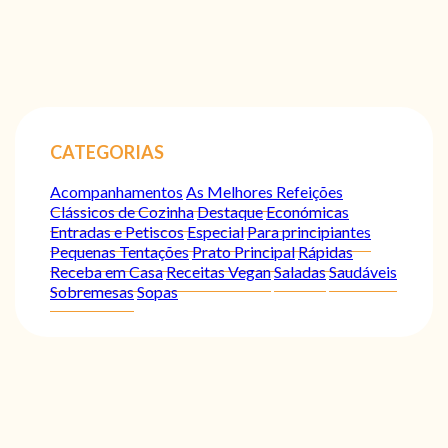
CATEGORIAS
Acompanhamentos
As Melhores Refeições
Clássicos de Cozinha
Destaque
Económicas
Entradas e Petiscos
Especial
Para principiantes
Pequenas Tentações
Prato Principal
Rápidas
Receba em Casa
Receitas Vegan
Saladas
Saudáveis
Sobremesas
Sopas