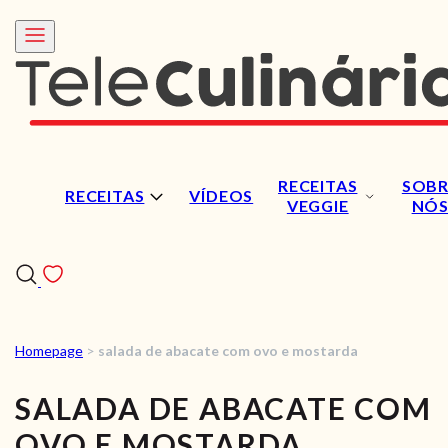
RECEITAS
SOBR
RECEITAS
VÍDEOS
VEGGIE
NÓ
Homepage
>
salada de abacate com ovo e mostarda
RECEITAS
SALADA DE ABACATE COM
VÍDEOS
OVO E MOSTARDA