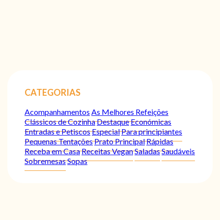
CATEGORIAS
Acompanhamentos
As Melhores Refeições
Clássicos de Cozinha
Destaque
Económicas
Entradas e Petiscos
Especial
Para principiantes
Pequenas Tentações
Prato Principal
Rápidas
Receba em Casa
Receitas Vegan
Saladas
Saudáveis
Sobremesas
Sopas