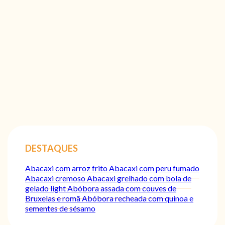
DESTAQUES
Abacaxi com arroz frito
Abacaxi com peru fumado
Abacaxi cremoso
Abacaxi grelhado com bola de
gelado light
Abóbora assada com couves de
Bruxelas e romã
Abóbora recheada com quinoa e
sementes de sésamo