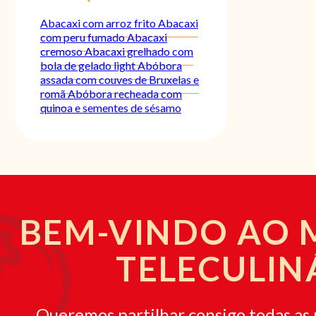
Abacaxi com arroz frito
Abacaxi
com peru fumado
Abacaxi
cremoso
Abacaxi grelhado com
bola de gelado light
Abóbora
assada com couves de Bruxelas e
romã
Abóbora recheada com
quinoa e sementes de sésamo
BEM-VINDO AO
TELECULIN
Queremos partilhar consigo todas as 