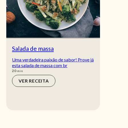
Salada de massa
Uma verdadeira paixão de sabor! Prove já
esta salada de massa com br
min
20
min
VER RECEITA