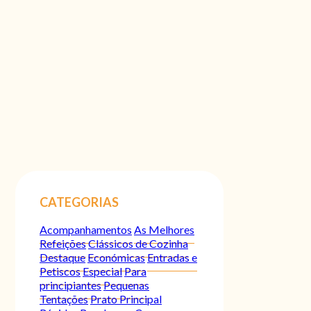
CATEGORIAS
Acompanhamentos
As Melhores
Refeições
Clássicos de Cozinha
Destaque
Económicas
Entradas e
Petiscos
Especial
Para
principiantes
Pequenas
Tentações
Prato Principal