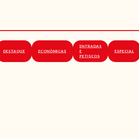
RECEITAS
VÍDEOS
RECEITAS VEGGIE
ENTRADAS
SOBRE NÓS
DESTAQUE
ECONÓMICAS
E
ESPECIAL
PETISCOS
LOJA ONLINE
BLOG