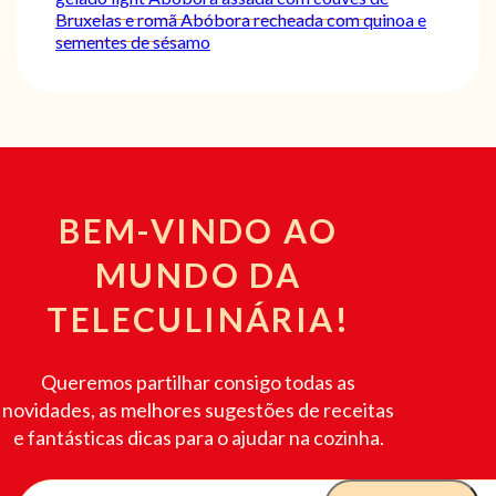
Bruxelas e romã
Abóbora recheada com quinoa e
sementes de sésamo
BEM-VINDO AO
MUNDO DA
TELECULINÁRIA!
Queremos partilhar consigo todas as
novidades, as melhores sugestões de receitas
e fantásticas dicas para o ajudar na cozinha.