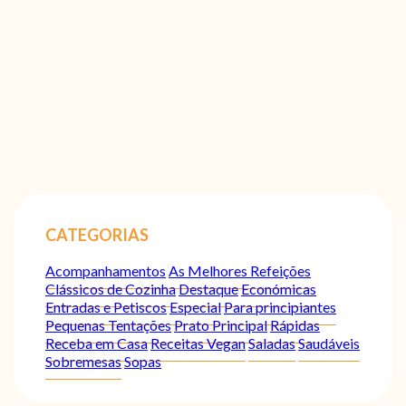
CATEGORIAS
Acompanhamentos
As Melhores Refeições
Clássicos de Cozinha
Destaque
Económicas
Entradas e Petiscos
Especial
Para principiantes
Pequenas Tentações
Prato Principal
Rápidas
Receba em Casa
Receitas Vegan
Saladas
Saudáveis
Sobremesas
Sopas