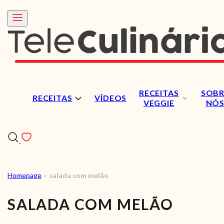
RECEITAS
SOBR
RECEITAS
VÍDEOS
VEGGIE
NÓ
Homepage
>
salada com melão
RECEITAS
SALADA COM MELÃO
VÍDEOS