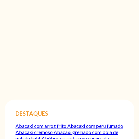
DESTAQUES
Abacaxi com arroz frito
Abacaxi com peru fumado
Abacaxi cremoso
Abacaxi grelhado com bola de
gelado light
Abóbora assada com couves de