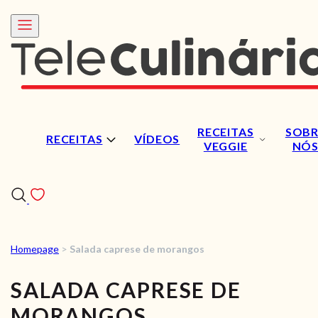
RECEITAS
SOBR
RECEITAS
VÍDEOS
VEGGIE
NÓ
Homepage
>
Salada caprese de morangos
RECEITAS
SALADA CAPRESE DE
VÍDEOS
MORANGOS