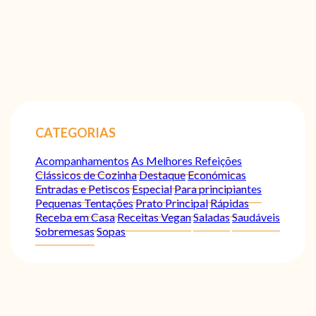
CATEGORIAS
Acompanhamentos
As Melhores Refeições
Clássicos de Cozinha
Destaque
Económicas
Entradas e Petiscos
Especial
Para principiantes
Pequenas Tentações
Prato Principal
Rápidas
Receba em Casa
Receitas Vegan
Saladas
Saudáveis
Sobremesas
Sopas