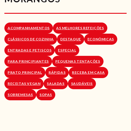
RECEITAS VEGGIE
SOBRE NÓS
ACOMPANHAMENTOS
AS MELHORES REFEIÇÕES
LOJA ONLINE
CLÁSSICOS DE COZINHA
DESTAQUE
ECONÓMICAS
BLOG
ENTRADAS E PETISCOS
ESPECIAL
PARA PRINCIPIANTES
PEQUENAS TENTAÇÕES
PRATO PRINCIPAL
RÁPIDAS
RECEBA EM CASA
RECEITAS VEGAN
SALADAS
SAUDÁVEIS
SOBREMESAS
SOPAS