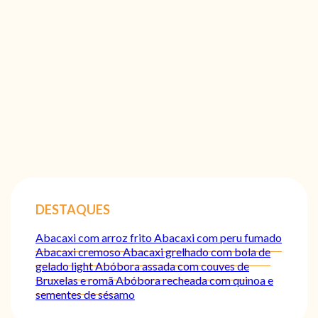
DESTAQUES
Abacaxi com arroz frito
Abacaxi com peru fumado
Abacaxi cremoso
Abacaxi grelhado com bola de
gelado light
Abóbora assada com couves de
Bruxelas e romã
Abóbora recheada com quinoa e
sementes de sésamo