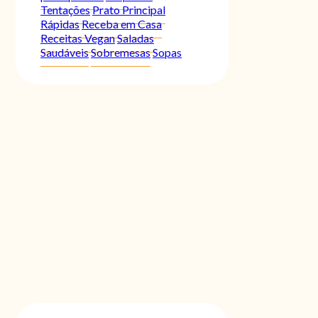
Tentações
Prato Principal
Rápidas
Receba em Casa
Receitas Vegan
Saladas
Saudáveis
Sobremesas
Sopas