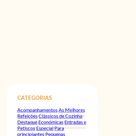
CATEGORIAS
Acompanhamentos
As Melhores
Refeições
Clássicos de Cozinha
Destaque
Económicas
Entradas e
Petiscos
Especial
Para
principiantes
Pequenas