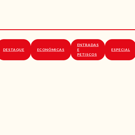
RECEITAS
VÍDEOS
RECEITAS VEGGIE
ENTRADAS
SOBRE NÓS
DESTAQUE
ECONÓMICAS
E
ESPECIAL
PETISCOS
LOJA ONLINE
BLOG