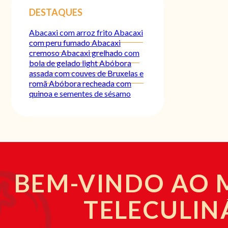
DESTAQUES
Abacaxi com arroz frito
Abacaxi
com peru fumado
Abacaxi
cremoso
Abacaxi grelhado com
bola de gelado light
Abóbora
assada com couves de Bruxelas e
romã
Abóbora recheada com
quinoa e sementes de sésamo
BEM-VINDO AO
TELECULIN