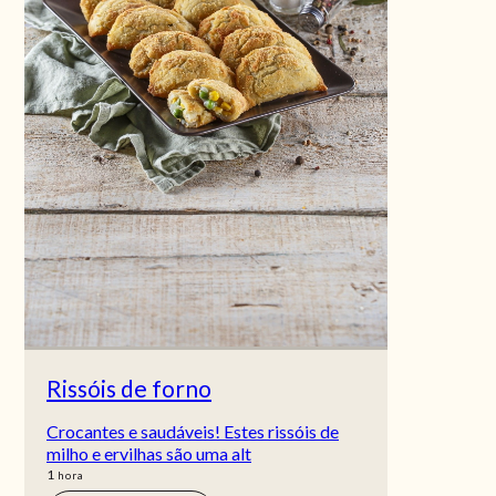
Rissóis de forno
Crocantes e saudáveis! Estes rissóis de
milho e ervilhas são uma alt
hora
1
hora