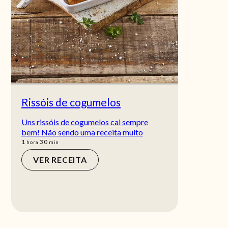
Rissóis de cogumelos
Uns rissóis de cogumelos cai sempre
bem! Não sendo uma receita muito
hora
min
1
30
hora
min
VER RECEITA