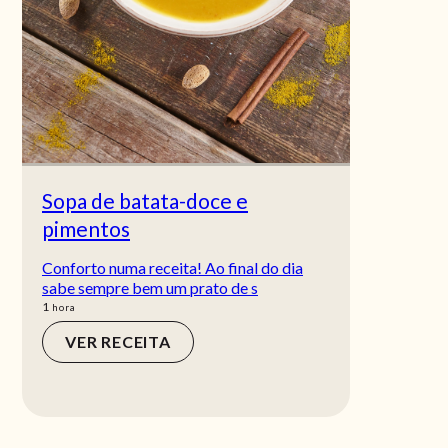
Sopa de batata-doce e
pimentos
Conforto numa receita! Ao final do dia
sabe sempre bem um prato de s
hora
1
hora
VER RECEITA