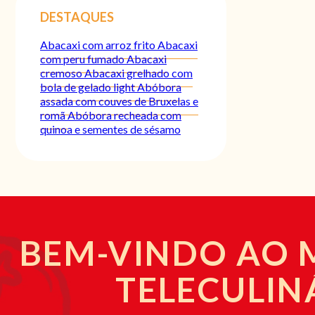
DESTAQUES
Abacaxi com arroz frito
Abacaxi
com peru fumado
Abacaxi
cremoso
Abacaxi grelhado com
bola de gelado light
Abóbora
assada com couves de Bruxelas e
romã
Abóbora recheada com
quinoa e sementes de sésamo
BEM-VINDO AO
TELECULIN