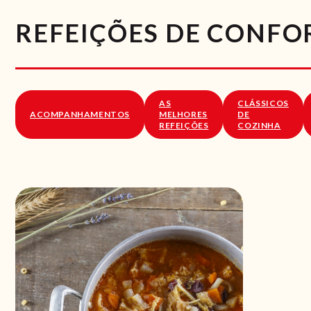
REFEIÇÕES DE CONFO
AS
CLÁSSICOS
ACOMPANHAMENTOS
MELHORES
DE
REFEIÇÕES
COZINHA