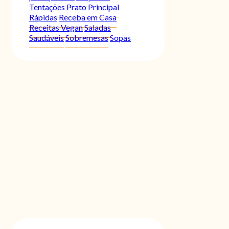
Tentações
Prato Principal
Rápidas
Receba em Casa
Receitas Vegan
Saladas
Saudáveis
Sobremesas
Sopas