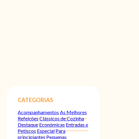
CATEGORIAS
Acompanhamentos
As Melhores
Refeições
Clássicos de Cozinha
Destaque
Económicas
Entradas e
Petiscos
Especial
Para
principiantes
Pequenas