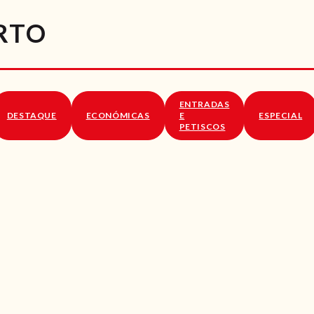
RECEITAS
RTO
VÍDEOS
RECEITAS VEGGIE
ENTRADAS
SOBRE NÓS
DESTAQUE
ECONÓMICAS
E
ESPECIAL
PETISCOS
LOJA ONLINE
BLOG