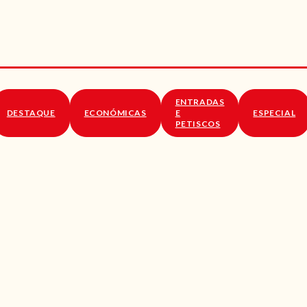
RECEITAS
VÍDEOS
RECEITAS VEGGIE
ENTRADAS
SOBRE NÓS
DESTAQUE
ECONÓMICAS
E
ESPECIAL
PETISCOS
LOJA ONLINE
BLOG