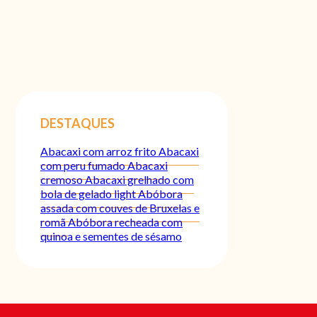
DESTAQUES
Abacaxi com arroz frito
Abacaxi
com peru fumado
Abacaxi
cremoso
Abacaxi grelhado com
bola de gelado light
Abóbora
assada com couves de Bruxelas e
romã
Abóbora recheada com
quinoa e sementes de sésamo