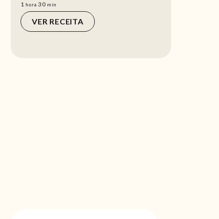
hora
min
1
30
hora
min
VER RECEITA