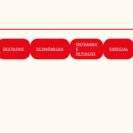
RECEITAS
VÍDEOS
RECEITAS VEGGIE
ENTRADAS
SOBRE NÓS
DESTAQUE
ECONÓMICAS
E
ESPECIAL
PETISCOS
LOJA ONLINE
BLOG