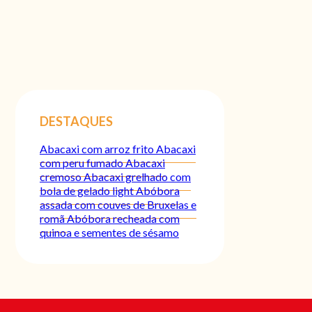
DESTAQUES
Abacaxi com arroz frito
Abacaxi
com peru fumado
Abacaxi
cremoso
Abacaxi grelhado com
bola de gelado light
Abóbora
assada com couves de Bruxelas e
romã
Abóbora recheada com
quinoa e sementes de sésamo