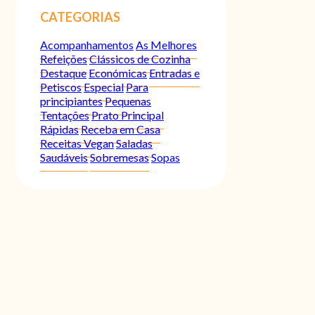
CATEGORIAS
Acompanhamentos
As Melhores
Refeições
Clássicos de Cozinha
Destaque
Económicas
Entradas e
Petiscos
Especial
Para
principiantes
Pequenas
Tentações
Prato Principal
Rápidas
Receba em Casa
Receitas Vegan
Saladas
Saudáveis
Sobremesas
Sopas