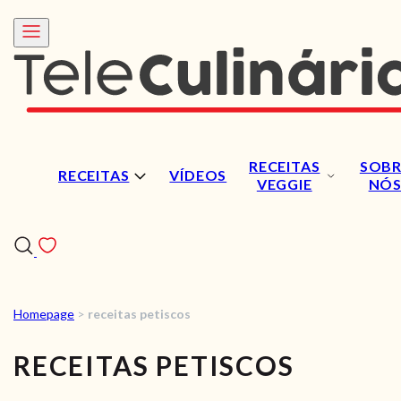
RECEITAS
SOBR
RECEITAS
VÍDEOS
VEGGIE
NÓ
Homepage
>
receitas petiscos
RECEITAS
RECEITAS PETISCOS
VÍDEOS