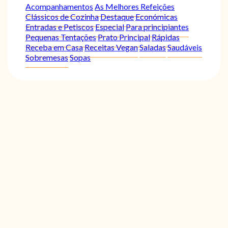
Acompanhamentos
As Melhores Refeições
Clássicos de Cozinha
Destaque
Económicas
Entradas e Petiscos
Especial
Para principiantes
Pequenas Tentações
Prato Principal
Rápidas
Receba em Casa
Receitas Vegan
Saladas
Saudáveis
Sobremesas
Sopas