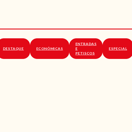
RECEITAS
VÍDEOS
RECEITAS VEGGIE
ENTRADAS
SOBRE NÓS
DESTAQUE
ECONÓMICAS
E
ESPECIAL
PETISCOS
LOJA ONLINE
BLOG