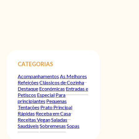
CATEGORIAS
Acompanhamentos
As Melhores
Refeições
Clássicos de Cozinha
Destaque
Económicas
Entradas e
Petiscos
Especial
Para
principiantes
Pequenas
Tentações
Prato Principal
Rápidas
Receba em Casa
Receitas Vegan
Saladas
Saudáveis
Sobremesas
Sopas