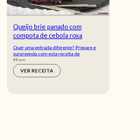
Queijo brie panado com
compota de cebola roxa
Quer uma entrada diferente? Prepare e
surpreenda com esta receita de
min
35
min
VER RECEITA