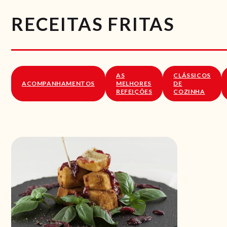
RECEITAS FRITAS
AS
CLÁSSICOS
ACOMPANHAMENTOS
MELHORES
DE
REFEIÇÕES
COZINHA