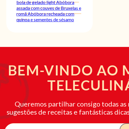
bola de gelado light
Abóbora
assada com couves de Bruxelas e
romã
Abóbora recheada com
quinoa e sementes de sésamo
BEM-VINDO AO
TELECULIN
Queremos partilhar consigo todas as 
sugestões de receitas e fantásticas dicas