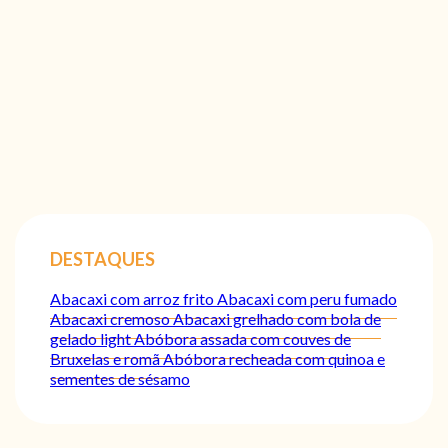
DESTAQUES
Abacaxi com arroz frito
Abacaxi com peru fumado
Abacaxi cremoso
Abacaxi grelhado com bola de
gelado light
Abóbora assada com couves de
Bruxelas e romã
Abóbora recheada com quinoa e
sementes de sésamo