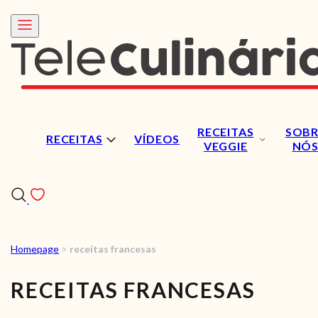
RECEITAS
SOBR
RECEITAS
VÍDEOS
VEGGIE
NÓ
Homepage
>
receitas francesas
RECEITAS
RECEITAS FRANCESAS
VÍDEOS