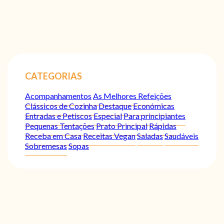
CATEGORIAS
Acompanhamentos
As Melhores Refeições
Clássicos de Cozinha
Destaque
Económicas
Entradas e Petiscos
Especial
Para principiantes
Pequenas Tentações
Prato Principal
Rápidas
Receba em Casa
Receitas Vegan
Saladas
Saudáveis
Sobremesas
Sopas