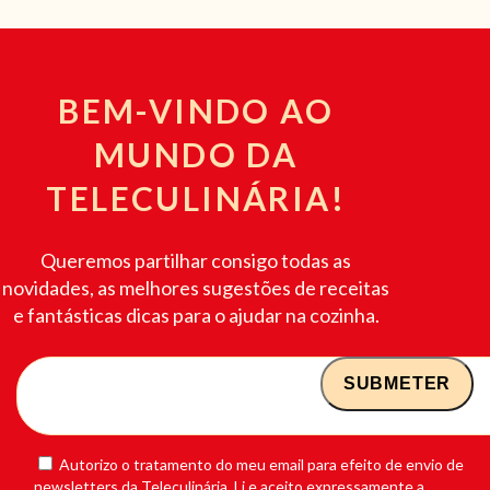
BEM-VINDO AO
MUNDO DA
TELECULINÁRIA!
Queremos partilhar consigo todas as
novidades, as melhores sugestões de receitas
e fantásticas dicas para o ajudar na cozinha.
Autorizo o tratamento do meu email para efeito de envio de
newsletters da Teleculinária. Li e aceito expressamente a