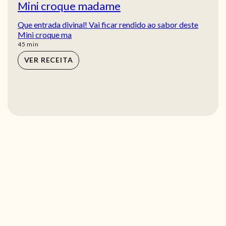
Mini croque madame
Que entrada divinal! Vai ficar rendido ao sabor deste
Mini croque ma
min
45
min
VER RECEITA