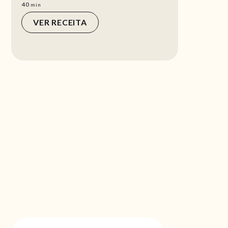
min
40
min
VER RECEITA