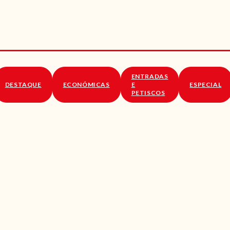
RECEITAS
VÍDEOS
RECEITAS VEGGIE
ENTRADAS
SOBRE NÓS
DESTAQUE
ECONÓMICAS
E
ESPECIAL
PETISCOS
LOJA ONLINE
BLOG