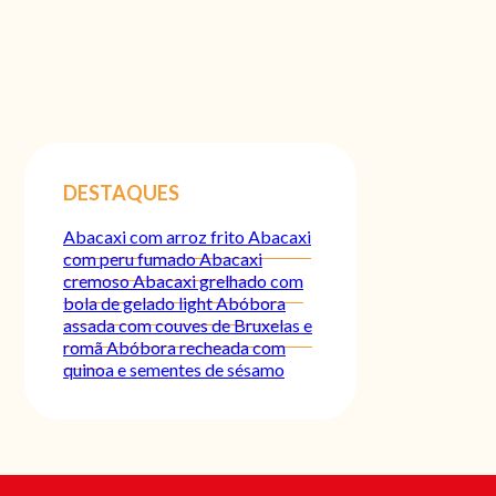
DESTAQUES
Abacaxi com arroz frito
Abacaxi
com peru fumado
Abacaxi
cremoso
Abacaxi grelhado com
bola de gelado light
Abóbora
assada com couves de Bruxelas e
romã
Abóbora recheada com
quinoa e sementes de sésamo