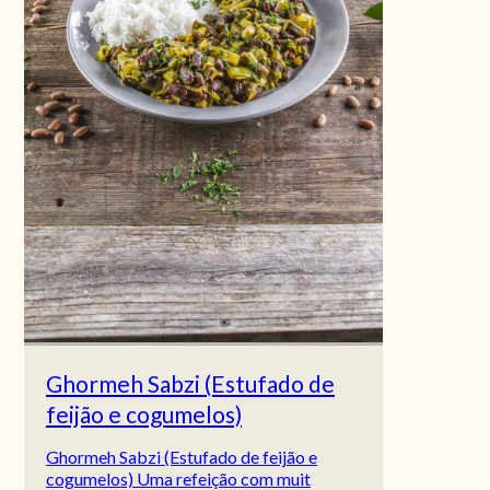
Ghormeh Sabzi (Estufado de
feijão e cogumelos)
Ghormeh Sabzi (Estufado de feijão e
cogumelos) Uma refeição com muit