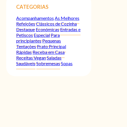
CATEGORIAS
Acompanhamentos
As Melhores
Refeições
Clássicos de Cozinha
Destaque
Económicas
Entradas e
Petiscos
Especial
Para
principiantes
Pequenas
Tentações
Prato Principal
Rápidas
Receba em Casa
Receitas Vegan
Saladas
Saudáveis
Sobremesas
Sopas